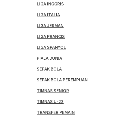
LIGA INGGRIS
LIGA ITALIA
LIGA JERMAN
LIGA PRANCIS
LIGA SPANYOL
PIALA DUNIA
SEPAK BOLA
SEPAK BOLA PEREMPUAN
TIMNAS SENIOR
TIMNAS U-23
TRANSFER PEMAIN