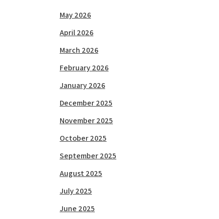
May 2026
April 2026
March 2026
February 2026
January 2026
December 2025
November 2025
October 2025
September 2025
August 2025
July 2025
June 2025