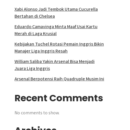
Xabi Alonso Jadi Tembok Utama Cucurella
Bertahan di Chelsea
Eduardo Camavinga Minta Maaf Usai Kartu
Merah di Laga Krusial
Kebijakan Tuchel Rotasi Pemain Inggris Bikin
Manajer Liga Inggris Resah
William Saliba Yakin Arsenal Bisa Menjadi
Juara Liga Inggris
Arsenal Berpotensi Raih Quadruple Musim Ini
Recent Comments
No comments to show.