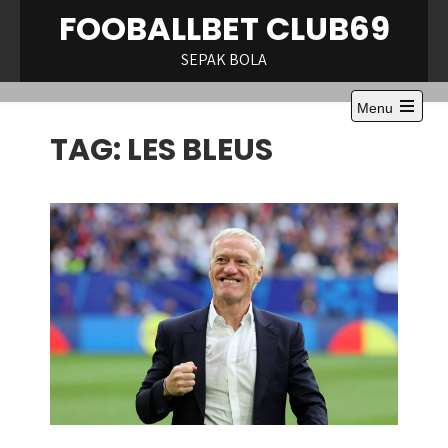
Skip
FOOBALLBET CLUB69
to
content
SEPAK BOLA
Menu
Open
TAG:
LES BLEUS
the
main
menu