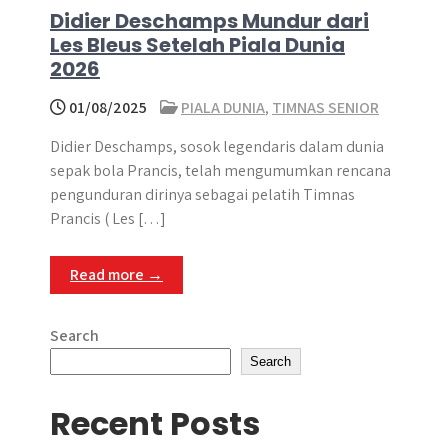
Didier Deschamps Mundur dari
Les Bleus Setelah Piala Dunia
2026
01/08/2025
PIALA DUNIA
,
TIMNAS SENIOR
Didier Deschamps, sosok legendaris dalam dunia
sepak bola Prancis, telah mengumumkan rencana
pengunduran dirinya sebagai pelatih Timnas
Prancis ( Les […]
Read more →
Search
Search
Recent Posts