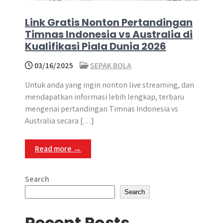
Link Gratis Nonton Pertandingan
Timnas Indonesia vs Australia di
Kualifikasi Piala Dunia 2026
03/16/2025
SEPAK BOLA
Untuk anda yang ingin nonton live streaming, dan
mendapatkan informasi lebih lengkap, terbaru
mengenai pertandingan Timnas Indonesia vs
Australia secara […]
Read more →
Search
Search
Recent Posts