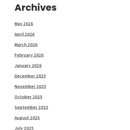
Archives
May 2026
April 2026
March 2026
February 2026
January 2026
December 2025
November 2025
October 2025
September 2025
August 2025
July 2025