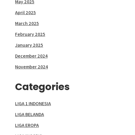
May 2025
April 2025
March 2025
February 2025
January 2025
December 2024
November 2024
Categories
LIGA 1 INDONESIA
LIGA BELANDA
LIGA EROPA