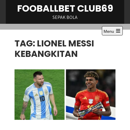
Skip
FOOBALLBET CLUB69
to
content
SEPAK BOLA
Menu
Open
TAG:
LIONEL MESSI
the
main
menu
KEBANGKITAN