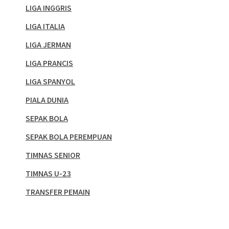
LIGA INGGRIS
LIGA ITALIA
LIGA JERMAN
LIGA PRANCIS
LIGA SPANYOL
PIALA DUNIA
SEPAK BOLA
SEPAK BOLA PEREMPUAN
TIMNAS SENIOR
TIMNAS U-23
TRANSFER PEMAIN