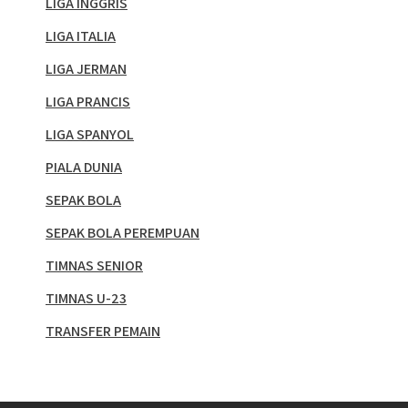
LIGA INGGRIS
LIGA ITALIA
LIGA JERMAN
LIGA PRANCIS
LIGA SPANYOL
PIALA DUNIA
SEPAK BOLA
SEPAK BOLA PEREMPUAN
TIMNAS SENIOR
TIMNAS U-23
TRANSFER PEMAIN