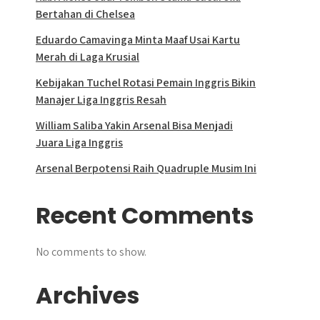
Bertahan di Chelsea
Eduardo Camavinga Minta Maaf Usai Kartu
Merah di Laga Krusial
Kebijakan Tuchel Rotasi Pemain Inggris Bikin
Manajer Liga Inggris Resah
William Saliba Yakin Arsenal Bisa Menjadi
Juara Liga Inggris
Arsenal Berpotensi Raih Quadruple Musim Ini
Recent Comments
No comments to show.
Archives