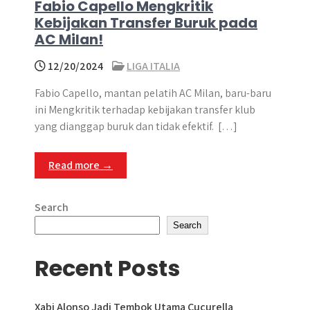
Fabio Capello Mengkritik
Kebijakan Transfer Buruk pada
AC Milan!
12/20/2024
LIGA ITALIA
Fabio Capello, mantan pelatih AC Milan, baru-baru
ini Mengkritik terhadap kebijakan transfer klub
yang dianggap buruk dan tidak efektif. ​ […]
Read more →
Search
Search
Recent Posts
Xabi Alonso Jadi Tembok Utama Cucurella