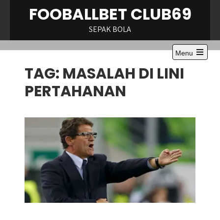
Skip
FOOBALLBET CLUB69
to
content
SEPAK BOLA
Menu
Open
TAG:
MASALAH DI LINI
the
main
menu
PERTAHANAN