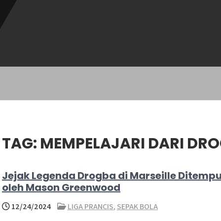
TAG:
MEMPELAJARI DARI DR
Jejak Legenda Drogba di Marseille Ditemp
oleh Mason Greenwood
12/24/2024
LIGA PRANCIS
,
SEPAK BOLA