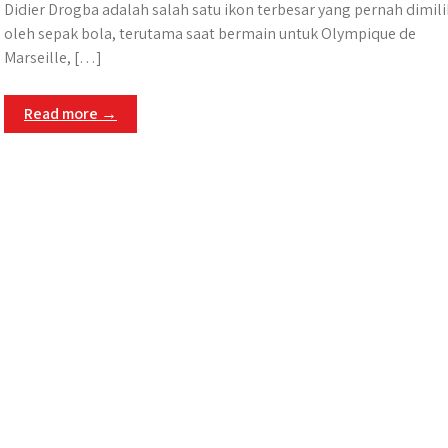
Didier Drogba adalah salah satu ikon terbesar yang pernah dimili
oleh sepak bola, terutama saat bermain untuk Olympique de
Marseille, […]
Read more →