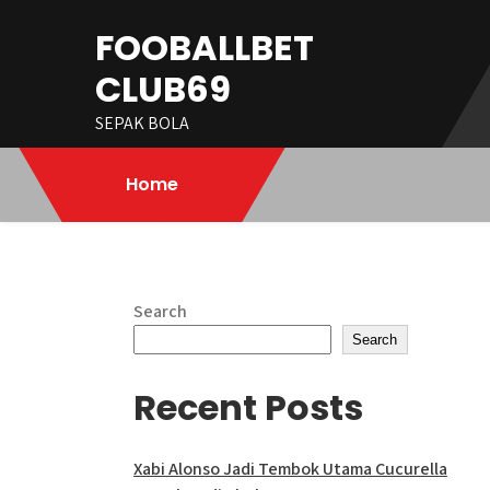
Skip
FOOBALLBET
to
content
CLUB69
SEPAK BOLA
Home
Search
Search
Recent Posts
Xabi Alonso Jadi Tembok Utama Cucurella