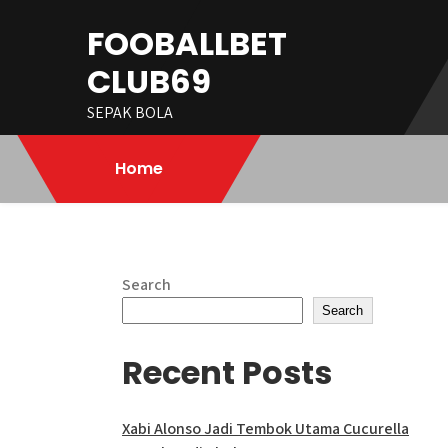
Skip
FOOBALLBET
to
content
CLUB69
SEPAK BOLA
Home
Search
Search
Recent Posts
Xabi Alonso Jadi Tembok Utama Cucurella