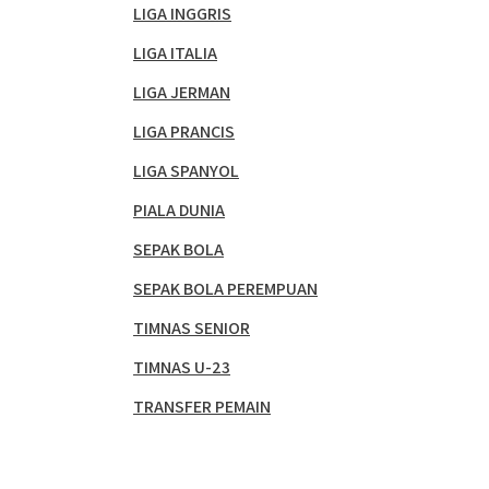
LIGA INGGRIS
LIGA ITALIA
LIGA JERMAN
LIGA PRANCIS
LIGA SPANYOL
PIALA DUNIA
SEPAK BOLA
SEPAK BOLA PEREMPUAN
TIMNAS SENIOR
TIMNAS U-23
TRANSFER PEMAIN