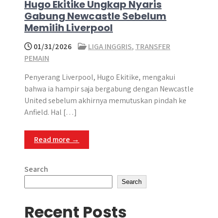
Hugo Ekitike Ungkap Nyaris
Gabung Newcastle Sebelum
Memilih Liverpool
01/31/2026
LIGA INGGRIS
,
TRANSFER
PEMAIN
Penyerang Liverpool, Hugo Ekitike, mengakui
bahwa ia hampir saja bergabung dengan Newcastle
United sebelum akhirnya memutuskan pindah ke
Anfield. Hal […]
Read more →
Search
Search
Recent Posts