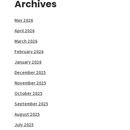
Archives
May 2026
April 2026
March 2026
February 2026
January 2026
December 2025
November 2025
October 2025
September 2025
August 2025
July 2025