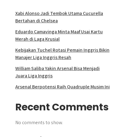
Xabi Alonso Jadi Tembok Utama Cucurella
Bertahan di Chelsea
Eduardo Camavinga Minta Maaf Usai Kartu
Merah di Laga Krusial
Kebijakan Tuchel Rotasi Pemain Inggris Bikin
Manajer Liga Inggris Resah
William Saliba Yakin Arsenal Bisa Menjadi
Juara Liga Inggris
Arsenal Berpotensi Raih Quadruple Musim Ini
Recent Comments
No comments to show.