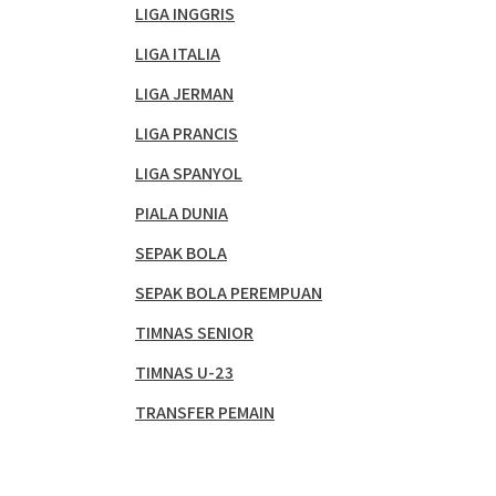
LIGA INGGRIS
LIGA ITALIA
LIGA JERMAN
LIGA PRANCIS
LIGA SPANYOL
PIALA DUNIA
SEPAK BOLA
SEPAK BOLA PEREMPUAN
TIMNAS SENIOR
TIMNAS U-23
TRANSFER PEMAIN