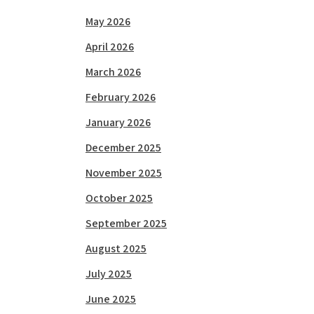
May 2026
April 2026
March 2026
February 2026
January 2026
December 2025
November 2025
October 2025
September 2025
August 2025
July 2025
June 2025