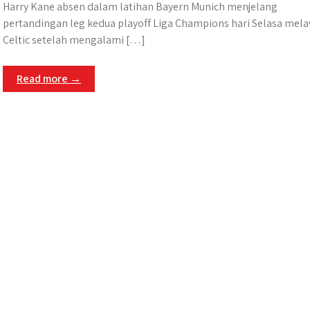
Harry Kane absen dalam latihan Bayern Munich menjelang
pertandingan leg kedua playoff Liga Champions hari Selasa mel
Celtic setelah mengalami […]
Read more →