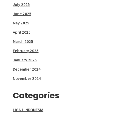
July 2025
June 2025
May 2025
April 2025
March 2025
February 2025
January 2025
December 2024
November 2024
Categories
LIGA 1 INDONESIA