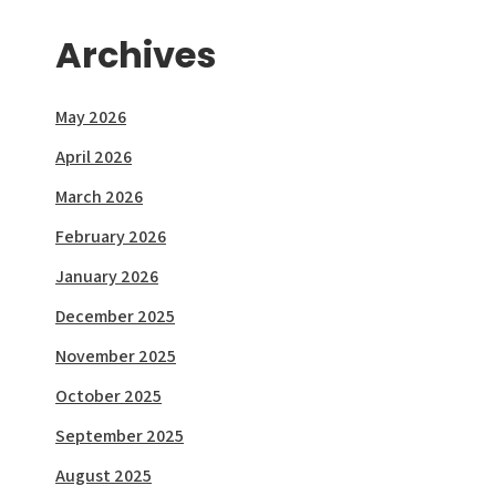
Archives
May 2026
April 2026
March 2026
February 2026
January 2026
December 2025
November 2025
October 2025
September 2025
August 2025