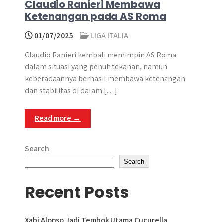
Claudio Ranieri Membawa
Ketenangan pada AS Roma
01/07/2025
LIGA ITALIA
​Claudio Ranieri kembali memimpin AS Roma
dalam situasi yang penuh tekanan, namun
keberadaannya berhasil membawa ketenangan
dan stabilitas di dalam […]
Read more →
Search
Search
Recent Posts
Xabi Alonso Jadi Tembok Utama Cucurella