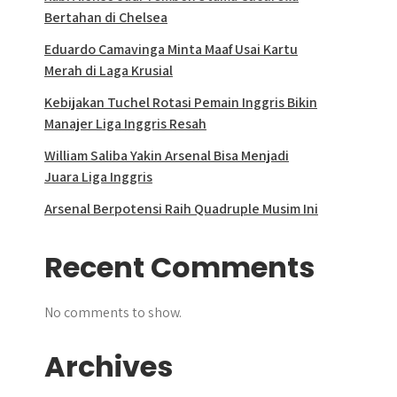
Bertahan di Chelsea
Eduardo Camavinga Minta Maaf Usai Kartu
Merah di Laga Krusial
Kebijakan Tuchel Rotasi Pemain Inggris Bikin
Manajer Liga Inggris Resah
William Saliba Yakin Arsenal Bisa Menjadi
Juara Liga Inggris
Arsenal Berpotensi Raih Quadruple Musim Ini
Recent Comments
No comments to show.
Archives