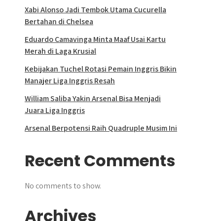
Xabi Alonso Jadi Tembok Utama Cucurella
Bertahan di Chelsea
Eduardo Camavinga Minta Maaf Usai Kartu
Merah di Laga Krusial
Kebijakan Tuchel Rotasi Pemain Inggris Bikin
Manajer Liga Inggris Resah
William Saliba Yakin Arsenal Bisa Menjadi
Juara Liga Inggris
Arsenal Berpotensi Raih Quadruple Musim Ini
Recent Comments
No comments to show.
Archives