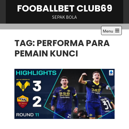
Skip
FOOBALLBET CLUB69
to
content
SEPAK BOLA
Menu
Open
TAG:
PERFORMA PARA
the
main
menu
PEMAIN KUNCI