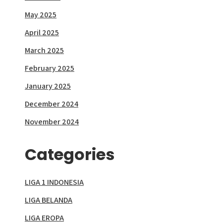
May 2025
April 2025
March 2025
February 2025
January 2025
December 2024
November 2024
Categories
LIGA 1 INDONESIA
LIGA BELANDA
LIGA EROPA