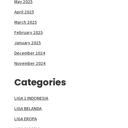
May 2025
April 2025
March 2025
February 2025
January 2025
December 2024
November 2024
Categories
LIGA 1 INDONESIA
LIGA BELANDA
LIGA EROPA