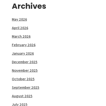
Archives
May 2026
April 2026
March 2026
February 2026
January 2026
December 2025
November 2025
October 2025
September 2025
August 2025
July 2025