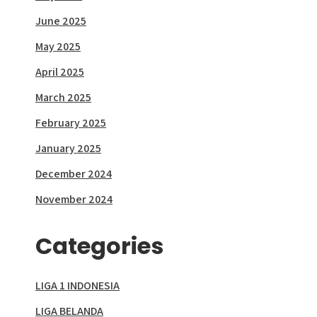
June 2025
May 2025
April 2025
March 2025
February 2025
January 2025
December 2024
November 2024
Categories
LIGA 1 INDONESIA
LIGA BELANDA