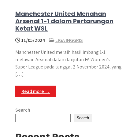
Manchester United Menahan
Arsenal 1-1 dalam Pertarungan
Ketat WSL
11/05/2024
LIGA INGGRIS
Manchester United meraih hasil imbang 1-1
melawan Arsenal dalam lanjutan FA Women’s
Super League pada tanggal 2 November 2024, yang
[…]
Read more →
Search
Search
Recent Posts