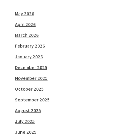
May 2026
April 2026
March 2026
February 2026
January 2026
December 2025
November 2025
October 2025
September 2025
August 2025
July 2025
June 2025