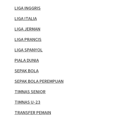
LIGA INGGRIS
LIGA ITALIA
LIGA JERMAN
LIGA PRANCIS
LIGA SPANYOL
PIALA DUNIA
SEPAK BOLA
SEPAK BOLA PEREMPUAN
TIMNAS SENIOR
TIMNAS U-23
TRANSFER PEMAIN