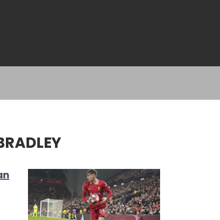
BRADLEY
an