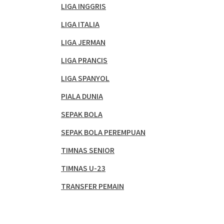
LIGA INGGRIS
LIGA ITALIA
LIGA JERMAN
LIGA PRANCIS
LIGA SPANYOL
PIALA DUNIA
SEPAK BOLA
SEPAK BOLA PEREMPUAN
TIMNAS SENIOR
TIMNAS U-23
TRANSFER PEMAIN