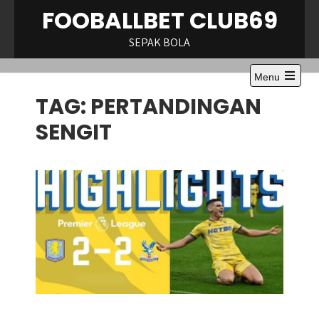
Skip
FOOBALLBET CLUB69
to
content
SEPAK BOLA
Menu
Open
TAG:
PERTANDINGAN
the
main
menu
SENGIT