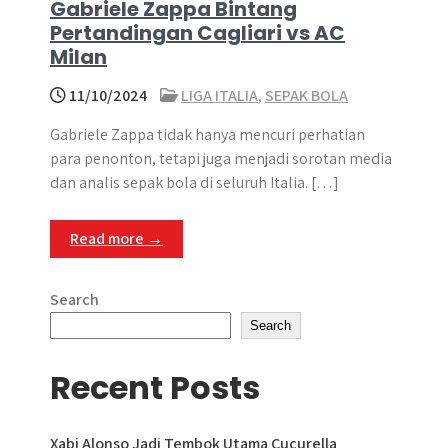
Gabriele Zappa Bintang
Pertandingan Cagliari vs AC
Milan
11/10/2024
LIGA ITALIA
,
SEPAK BOLA
Gabriele Zappa tidak hanya mencuri perhatian
para penonton, tetapi juga menjadi sorotan media
dan analis sepak bola di seluruh Italia. […]
Read more →
Search
Search
Recent Posts
Xabi Alonso Jadi Tembok Utama Cucurella