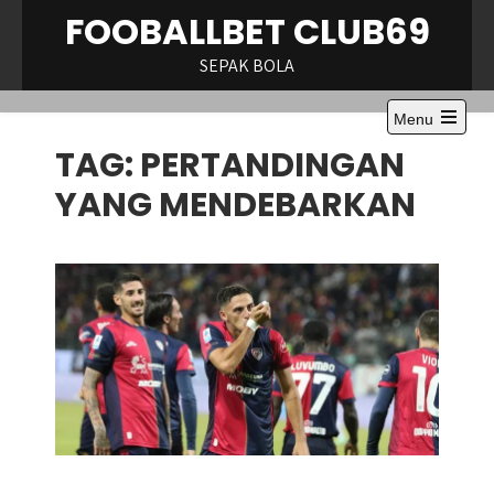
Skip
FOOBALLBET CLUB69
to
content
SEPAK BOLA
Menu
Open
TAG:
PERTANDINGAN
the
main
menu
YANG MENDEBARKAN