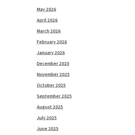
May 2026
April 2026
March 2026
February 2026
January 2026
December 2025
November 2025
October 2025
September 2025
August 2025
July 2025
June 2025