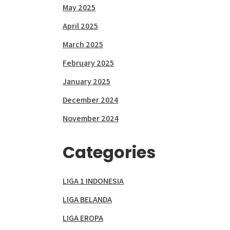
May 2025
April 2025
March 2025
February 2025
January 2025
December 2024
November 2024
Categories
LIGA 1 INDONESIA
LIGA BELANDA
LIGA EROPA