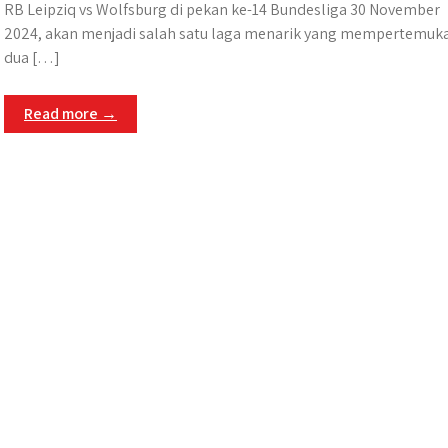
RB Leipziq vs Wolfsburg di pekan ke-14 Bundesliga 30 November
2024, akan menjadi salah satu laga menarik yang mempertemuk
dua […]
Read more →