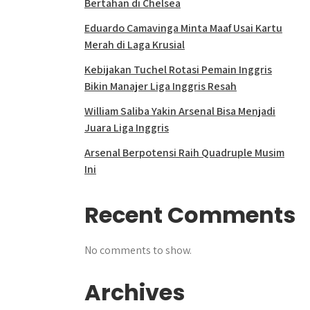
Bertahan di Chelsea
Eduardo Camavinga Minta Maaf Usai Kartu
Merah di Laga Krusial
Kebijakan Tuchel Rotasi Pemain Inggris
Bikin Manajer Liga Inggris Resah
William Saliba Yakin Arsenal Bisa Menjadi
Juara Liga Inggris
Arsenal Berpotensi Raih Quadruple Musim
Ini
Recent Comments
No comments to show.
Archives