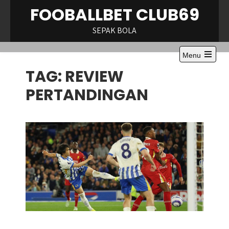
Skip
FOOBALLBET CLUB69
to
content
SEPAK BOLA
Menu
Open
TAG:
REVIEW
the
main
menu
PERTANDINGAN