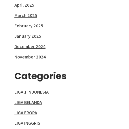
April 2025
March 2025
February 2025
January 2025
December 2024
November 2024
Categories
LIGA 1 INDONESIA
LIGA BELANDA
LIGA EROPA
LIGA INGGRIS