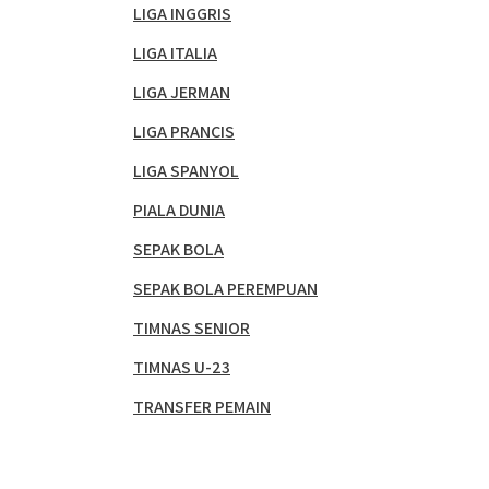
LIGA INGGRIS
LIGA ITALIA
LIGA JERMAN
LIGA PRANCIS
LIGA SPANYOL
PIALA DUNIA
SEPAK BOLA
SEPAK BOLA PEREMPUAN
TIMNAS SENIOR
TIMNAS U-23
TRANSFER PEMAIN