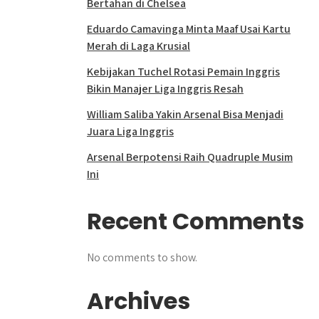
Bertahan di Chelsea
Eduardo Camavinga Minta Maaf Usai Kartu
Merah di Laga Krusial
Kebijakan Tuchel Rotasi Pemain Inggris
Bikin Manajer Liga Inggris Resah
William Saliba Yakin Arsenal Bisa Menjadi
Juara Liga Inggris
Arsenal Berpotensi Raih Quadruple Musim
Ini
Recent Comments
No comments to show.
Archives