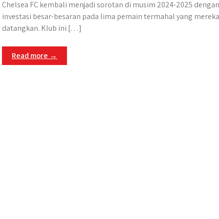
Chelsea FC kembali menjadi sorotan di musim 2024-2025 denga
investasi besar-besaran pada lima pemain termahal yang merek
datangkan. Klub ini […]
Read more →