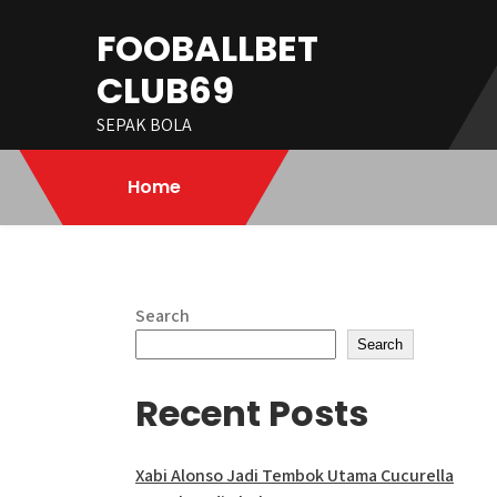
Skip
FOOBALLBET
to
content
CLUB69
SEPAK BOLA
Home
Search
Search
Recent Posts
Xabi Alonso Jadi Tembok Utama Cucurella