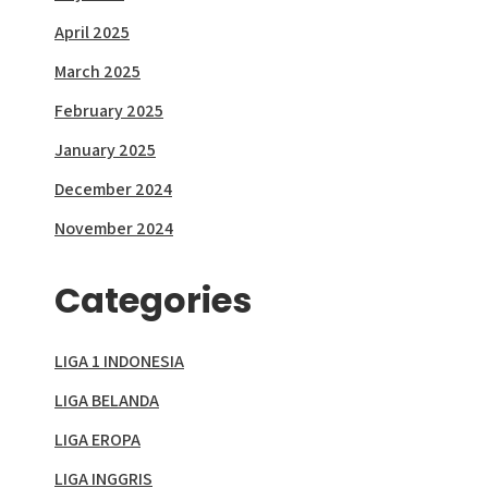
April 2025
March 2025
February 2025
January 2025
December 2024
November 2024
Categories
LIGA 1 INDONESIA
LIGA BELANDA
LIGA EROPA
LIGA INGGRIS