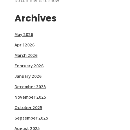
No comments to show.
Archives
May 2026
April 2026
March 2026
February 2026
January 2026
December 2025
November 2025
October 2025
September 2025
August 2025