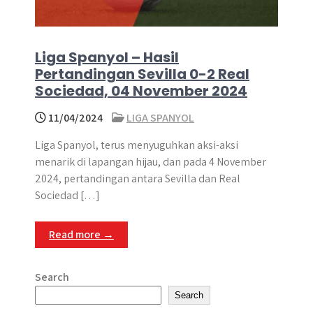
Liga Spanyol – Hasil
Pertandingan Sevilla 0-2 Real
Sociedad, 04 November 2024
11/04/2024
LIGA SPANYOL
Liga Spanyol, terus menyuguhkan aksi-aksi
menarik di lapangan hijau, dan pada 4 November
2024, pertandingan antara Sevilla dan Real
Sociedad […]
Read more →
Search
Search