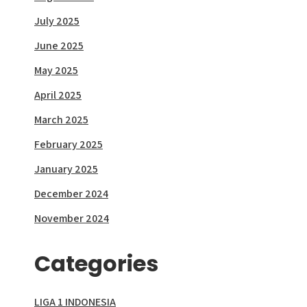
July 2025
June 2025
May 2025
April 2025
March 2025
February 2025
January 2025
December 2024
November 2024
Categories
LIGA 1 INDONESIA