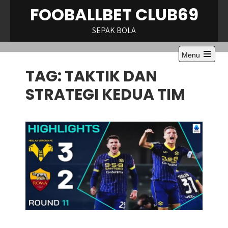
Skip
FOOBALLBET CLUB69
to
content
SEPAK BOLA
Menu
TAG:
TAKTIK DAN
STRATEGI KEDUA TIM