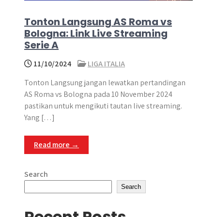
Tonton Langsung AS Roma vs
Bologna: Link Live Streaming
Serie A
11/10/2024
LIGA ITALIA
Tonton Langsung jangan lewatkan pertandingan
AS Roma vs Bologna pada 10 November 2024
pastikan untuk mengikuti tautan live streaming.
Yang […]
Read more →
Search
Search
Recent Posts