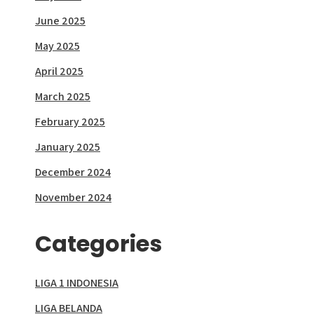
June 2025
May 2025
April 2025
March 2025
February 2025
January 2025
December 2024
November 2024
Categories
LIGA 1 INDONESIA
LIGA BELANDA