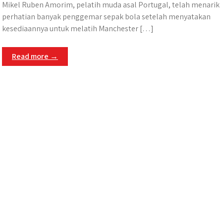
Mikel Ruben Amorim, pelatih muda asal Portugal, telah menarik
perhatian banyak penggemar sepak bola setelah menyatakan
kesediaannya untuk melatih Manchester […]
Read more →