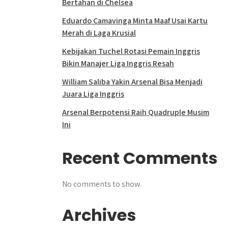
Bertahan di Chelsea
Eduardo Camavinga Minta Maaf Usai Kartu
Merah di Laga Krusial
Kebijakan Tuchel Rotasi Pemain Inggris
Bikin Manajer Liga Inggris Resah
William Saliba Yakin Arsenal Bisa Menjadi
Juara Liga Inggris
Arsenal Berpotensi Raih Quadruple Musim
Ini
Recent Comments
No comments to show.
Archives