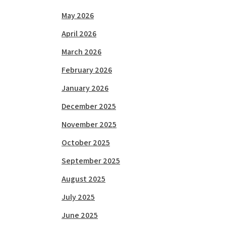
May 2026
April 2026
March 2026
February 2026
January 2026
December 2025
November 2025
October 2025
September 2025
August 2025
July 2025
June 2025