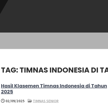
TAG:
TIMNAS INDONESIA DI T
Hasil Klasemen Timnas Indonesia di Tahun
2025
02/09/2025
TIMNAS SENIOR