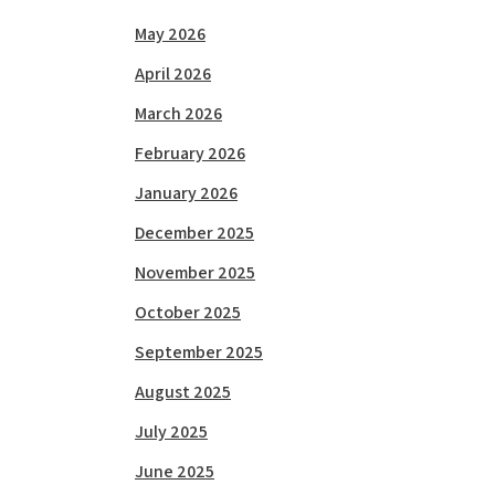
May 2026
April 2026
March 2026
February 2026
January 2026
December 2025
November 2025
October 2025
September 2025
August 2025
July 2025
June 2025