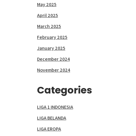
May 2025
April 2025
March 2025
February 2025
January 2025
December 2024
November 2024
Categories
LIGA 1 INDONESIA
LIGA BELANDA
LIGA EROPA