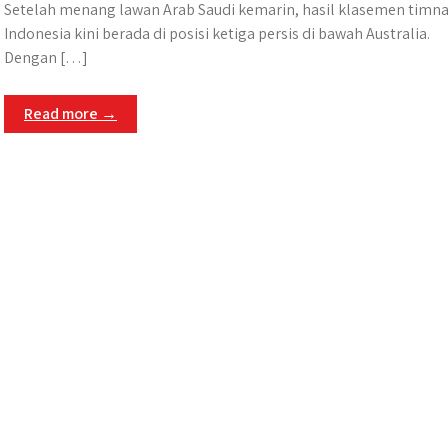
Setelah menang lawan Arab Saudi kemarin, hasil klasemen timn
Indonesia kini berada di posisi ketiga persis di bawah Australia.
Dengan […]
Read more →