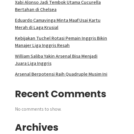
Xabi Alonso Jadi Tembok Utama Cucurella
Bertahan di Chelsea
Eduardo Camavinga Minta Maaf Usai Kartu
Merah di Laga Krusial
Kebijakan Tuchel Rotasi Pemain Inggris Bikin
Manajer Liga Inggris Resah
William Saliba Yakin Arsenal Bisa Menjadi
Juara Liga Inggris
Arsenal Berpotensi Raih Quadruple Musim Ini
Recent Comments
No comments to show.
Archives