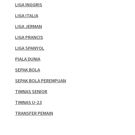
LIGA INGGRIS
LIGA ITALIA
LIGA JERMAN
LIGA PRANCIS
LIGA SPANYOL
PIALA DUNIA
SEPAK BOLA
SEPAK BOLA PEREMPUAN
TIMNAS SENIOR
TIMNAS U-23
TRANSFER PEMAIN