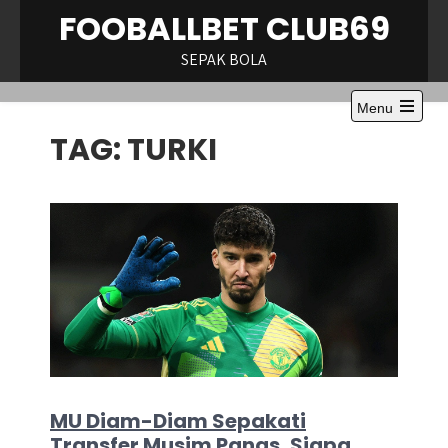
Skip
FOOBALLBET CLUB69
to
content
SEPAK BOLA
Menu
Open
TAG:
TURKI
the
main
menu
MU Diam-Diam Sepakati
Transfer Musim Panas, Siapa