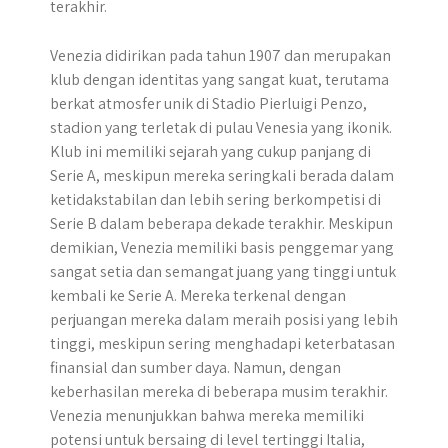
terakhir.
Venezia didirikan pada tahun 1907 dan merupakan
klub dengan identitas yang sangat kuat, terutama
berkat atmosfer unik di Stadio Pierluigi Penzo,
stadion yang terletak di pulau Venesia yang ikonik.
Klub ini memiliki sejarah yang cukup panjang di
Serie A, meskipun mereka seringkali berada dalam
ketidakstabilan dan lebih sering berkompetisi di
Serie B dalam beberapa dekade terakhir. Meskipun
demikian, Venezia memiliki basis penggemar yang
sangat setia dan semangat juang yang tinggi untuk
kembali ke Serie A. Mereka terkenal dengan
perjuangan mereka dalam meraih posisi yang lebih
tinggi, meskipun sering menghadapi keterbatasan
finansial dan sumber daya. Namun, dengan
keberhasilan mereka di beberapa musim terakhir.
Venezia menunjukkan bahwa mereka memiliki
potensi untuk bersaing di level tertinggi Italia,