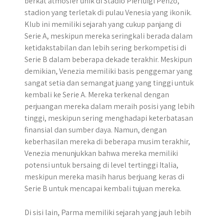
berkat atmosfer unik di Stadio Pierluigi Penzo,
stadion yang terletak di pulau Venesia yang ikonik.
Klub ini memiliki sejarah yang cukup panjang di
Serie A, meskipun mereka seringkali berada dalam
ketidakstabilan dan lebih sering berkompetisi di
Serie B dalam beberapa dekade terakhir. Meskipun
demikian, Venezia memiliki basis penggemar yang
sangat setia dan semangat juang yang tinggi untuk
kembali ke Serie A. Mereka terkenal dengan
perjuangan mereka dalam meraih posisi yang lebih
tinggi, meskipun sering menghadapi keterbatasan
finansial dan sumber daya. Namun, dengan
keberhasilan mereka di beberapa musim terakhir,
Venezia menunjukkan bahwa mereka memiliki
potensi untuk bersaing di level tertinggi Italia,
meskipun mereka masih harus berjuang keras di
Serie B untuk mencapai kembali tujuan mereka.
Di sisi lain, Parma memiliki sejarah yang jauh lebih