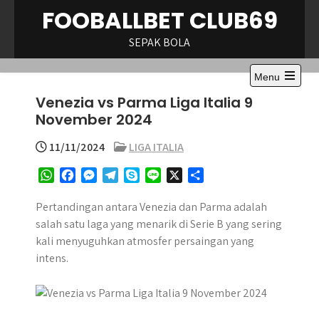
Skip
FOOBALLBET CLUB69
to
content
SEPAK BOLA
Menu
Open
Venezia vs Parma Liga Italia 9
the
main
November 2024
menu
11/11/2024
LIGA ITALIA
W
F
M
T
S
L
X
S
h
a
e
e
k
i
h
a
c
s
l
y
n
a
Pertandingan antara Venezia dan Parma adalah
t
e
s
e
p
e
r
salah satu laga yang menarik di Serie B yang sering
s
b
e
g
e
e
kali menyuguhkan atmosfer persaingan yang
A
o
n
r
intens.
p
o
g
a
p
k
e
m
r