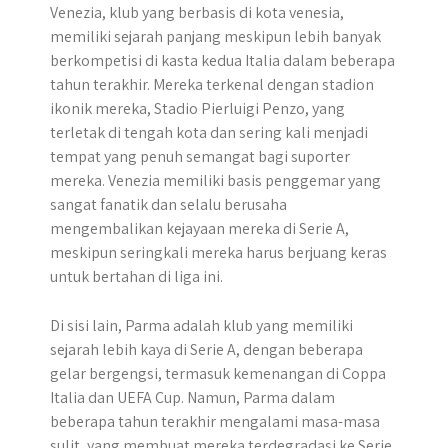
Venezia, klub yang berbasis di kota venesia,
memiliki sejarah panjang meskipun lebih banyak
berkompetisi di kasta kedua Italia dalam beberapa
tahun terakhir. Mereka terkenal dengan stadion
ikonik mereka, Stadio Pierluigi Penzo, yang
terletak di tengah kota dan sering kali menjadi
tempat yang penuh semangat bagi suporter
mereka. Venezia memiliki basis penggemar yang
sangat fanatik dan selalu berusaha
mengembalikan kejayaan mereka di Serie A,
meskipun seringkali mereka harus berjuang keras
untuk bertahan di liga ini.
Di sisi lain, Parma adalah klub yang memiliki
sejarah lebih kaya di Serie A, dengan beberapa
gelar bergengsi, termasuk kemenangan di Coppa
Italia dan UEFA Cup. Namun, Parma dalam
beberapa tahun terakhir mengalami masa-masa
sulit, yang membuat mereka terdegradasi ke Serie