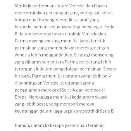
Statistik pertemuan antara Venezia dan Parma
mencerminkan persaingan yang sering kali ketat.
Antara dua tim yang memiliki sejarah yang
berbeda, namun keduanya saling bersaing di Serie
B dalam beberapa tahun terakhir. Venezia dan
Parma masing-masing memiliki karakteristik
permainan yang membedakan mereka, dengan
Venezia lebih mengandalkan. Strategi menyerang
yang dinamis sementara Parma cenderung lebih
terorganisir dalam pengelolaan permainan. Secara
historis, Parma memiliki catatan yang lebih baik
dibandingkan Venezia, terutama karena
pengalaman mereka di Serie A dan kompetisi
Eropa. Mereka juga memiliki kedalaman skuad
yang lebih besar, yang memberi mereka
keuntungan dalam laga-laga kompetitif di Serie B.
Namun, dalam beberapa pertemuan terakhir,