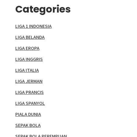
Categories
LIGA 1 INDONESIA
LIGA BELANDA
LIGA EROPA
LIGA INGGRIS
LIGA ITALIA
LIGA JERMAN
LIGA PRANCIS
LIGA SPANYOL
PIALA DUNIA
SEPAK BOLA
SEPAK BOLA PEREMPUAN