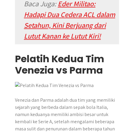
Baca Juga:
Eder Militao:
Hadapi Dua Cedera ACL dalam
Setahun, Kini Berjuang dari
Lutut Kanan ke Lutut Kiri!
Pelatih Kedua Tim
Venezia vs Parma
Venezia dan Parma adalah dua tim yang memiliki
sejarah yang berbeda dalam sepak bola Italia,
namun keduanya memiliki ambisi besar untuk
kembali ke Serie A, setelah mengalami beberapa
masa sulit dan penurunan dalam beberapa tahun