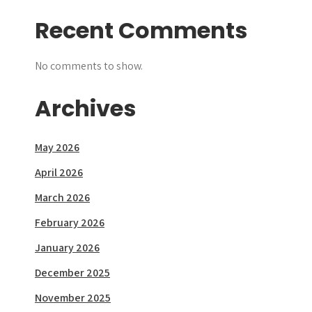
Recent Comments
No comments to show.
Archives
May 2026
April 2026
March 2026
February 2026
January 2026
December 2025
November 2025