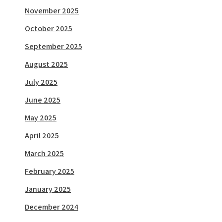
November 2025
October 2025
September 2025
August 2025
July 2025
June 2025
May 2025
April 2025
March 2025
February 2025
January 2025
December 2024