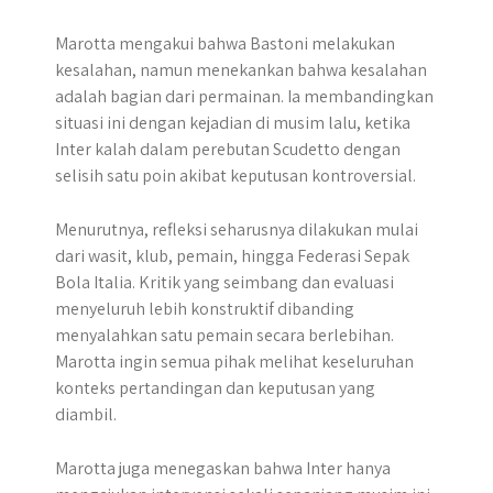
Marotta mengakui bahwa Bastoni melakukan
kesalahan, namun menekankan bahwa kesalahan
adalah bagian dari permainan. Ia membandingkan
situasi ini dengan kejadian di musim lalu, ketika
Inter kalah dalam perebutan Scudetto dengan
selisih satu poin akibat keputusan kontroversial.
Menurutnya, refleksi seharusnya dilakukan mulai
dari wasit, klub, pemain, hingga Federasi Sepak
Bola Italia. Kritik yang seimbang dan evaluasi
menyeluruh lebih konstruktif dibanding
menyalahkan satu pemain secara berlebihan.
Marotta ingin semua pihak melihat keseluruhan
konteks pertandingan dan keputusan yang
diambil.
Marotta juga menegaskan bahwa Inter hanya