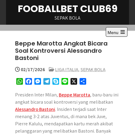
Skip
FOOBALLBET CLUB69
to
content
SEPAK BOLA
Menu
Open
Beppe Marotta Angkat Bicara
the
main
Soal Kontroversi Alessandro
menu
Bastoni
02/17/2026
LIGA ITALIA
,
SEPAK BOLA
W
F
M
T
S
L
X
S
h
a
e
e
k
i
h
a
c
s
l
y
n
a
Presiden Inter Milan,
Beppe Marotta
, baru-baru ini
t
e
s
e
p
e
r
angkat bicara soal kontroversi yang melibatkan
s
b
e
g
e
e
Alessandro Bastoni
. Insiden terjadi saat Inter
A
o
n
r
menang 3-2 atas Juventus, di mana bek Juve,
p
o
g
a
Pierre Kalulu, mendapatkan kartu merah akibat
p
k
e
m
pelanggaran yang melibatkan Bastoni. Banyak
r