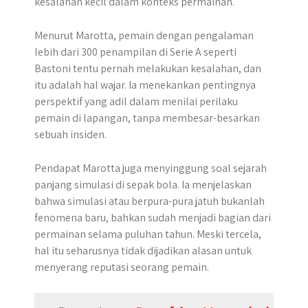
kesalahan kecil dalam konteks permainan.
Menurut Marotta, pemain dengan pengalaman
lebih dari 300 penampilan di Serie A seperti
Bastoni tentu pernah melakukan kesalahan, dan
itu adalah hal wajar. Ia menekankan pentingnya
perspektif yang adil dalam menilai perilaku
pemain di lapangan, tanpa membesar-besarkan
sebuah insiden.
Pendapat Marotta juga menyinggung soal sejarah
panjang simulasi di sepak bola. Ia menjelaskan
bahwa simulasi atau berpura-pura jatuh bukanlah
fenomena baru, bahkan sudah menjadi bagian dari
permainan selama puluhan tahun. Meski tercela,
hal itu seharusnya tidak dijadikan alasan untuk
menyerang reputasi seorang pemain.