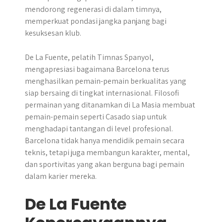
mendorong regenerasi di dalam timnya,
memperkuat pondasi jangka panjang bagi
kesuksesan klub.
De La Fuente, pelatih Timnas Spanyol,
mengapresiasi bagaimana Barcelona terus
menghasilkan pemain-pemain berkualitas yang
siap bersaing di tingkat internasional. Filosofi
permainan yang ditanamkan di La Masia membuat
pemain-pemain seperti Casado siap untuk
menghadapi tantangan di level profesional.
Barcelona tidak hanya mendidik pemain secara
teknis, tetapi juga membangun karakter, mental,
dan sportivitas yang akan berguna bagi pemain
dalam karier mereka.
De La Fuente