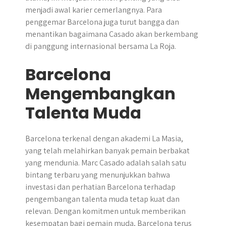
menjadi awal karier cemerlangnya. Para
penggemar Barcelona juga turut bangga dan
menantikan bagaimana Casado akan berkembang
di panggung internasional bersama La Roja.
Barcelona
Mengembangkan
Talenta Muda
Barcelona terkenal dengan akademi La Masia,
yang telah melahirkan banyak pemain berbakat
yang mendunia. Marc Casado adalah salah satu
bintang terbaru yang menunjukkan bahwa
investasi dan perhatian Barcelona terhadap
pengembangan talenta muda tetap kuat dan
relevan. Dengan komitmen untuk memberikan
kesempatan bagi pemain muda, Barcelona terus