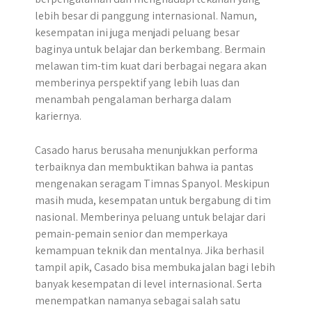
lebih besar di panggung internasional. Namun,
kesempatan ini juga menjadi peluang besar
baginya untuk belajar dan berkembang. Bermain
melawan tim-tim kuat dari berbagai negara akan
memberinya perspektif yang lebih luas dan
menambah pengalaman berharga dalam
kariernya.
Casado harus berusaha menunjukkan performa
terbaiknya dan membuktikan bahwa ia pantas
mengenakan seragam Timnas Spanyol. Meskipun
masih muda, kesempatan untuk bergabung di tim
nasional. Memberinya peluang untuk belajar dari
pemain-pemain senior dan memperkaya
kemampuan teknik dan mentalnya. Jika berhasil
tampil apik, Casado bisa membuka jalan bagi lebih
banyak kesempatan di level internasional. Serta
menempatkan namanya sebagai salah satu