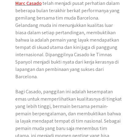
Marc Casado
telah menjadi pusat perhatian dalam
beberapa bulan terakhir berkat performanya yang
gemilang bersama tim muda Barcelona.
Gelandang muda ini menunjukkan kualitas luar
biasa dalam setiap pertandingan, membuktikan
bahwa ia adalah pemain yang layak mendapatkan
tempat di skuad utama dan kini juga di panggung
internasional. Dipanggilnya Casado ke Timnas
Spanyol menjadi bukti nyata dari kerja kerasnya di
lapangan dan pembinaan yang sukses dari
Barcelona.
Bagi Casado, panggilan ini adalah kesempatan
emas untuk memperlihatkan kualitasnya di tingkat
yang lebih tinggi, bermain bersama pemain-
pemain berpengalaman, dan membuktikan bahwa
ia layak mendapat tempat di tim nasional. Sebagai
pemain muda yang baru saja menembus tim
utama, ini menjadi momen penting yang bisa