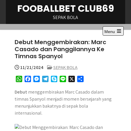
Skip
FOOBALLBET CLUB69
to
content
SEPAK BOLA
Menu
Open
Debut Menggembirakan: Marc
the
main
Casado dan Panggilannya Ke
menu
Timnas Spanyol
11/21/2024
SEPAK BOLA
W
F
M
T
S
L
X
S
h
a
e
e
k
i
h
a
c
s
l
y
n
a
Debut
menggembirakan Marc Casado dalam
t
e
s
e
p
e
r
timnas Spanyol menjadi momen bersejarah yang
s
b
e
g
e
e
menunjukkan bakatnya di sepak bola
A
o
n
r
internasional.
p
o
g
a
p
k
e
m
r