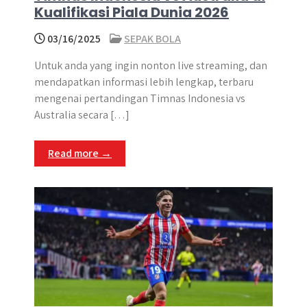
Kualifikasi Piala Dunia 2026
03/16/2025
SEPAK BOLA
Untuk anda yang ingin nonton live streaming, dan
mendapatkan informasi lebih lengkap, terbaru
mengenai pertandingan Timnas Indonesia vs
Australia secara […]
Read more →