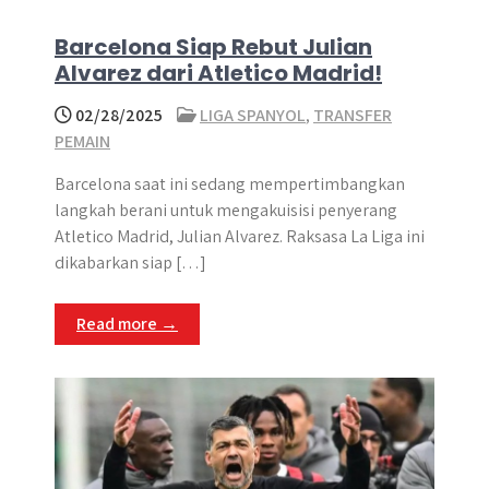
Barcelona Siap Rebut Julian
Alvarez dari Atletico Madrid!
02/28/2025
LIGA SPANYOL
,
TRANSFER
PEMAIN
Barcelona saat ini sedang mempertimbangkan
langkah berani untuk mengakuisisi penyerang
Atletico Madrid, Julian Alvarez. Raksasa La Liga ini
dikabarkan siap […]
Read more →