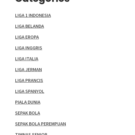
LIGA 1 INDONESIA
LIGA BELANDA
LIGA EROPA
LIGA INGGRIS
LIGA ITALIA
LIGA JERMAN
LIGA PRANCIS
LIGA SPANYOL
PIALA DUNIA
SEPAK BOLA
SEPAK BOLA PEREMPUAN
TIMNAS SENIOR