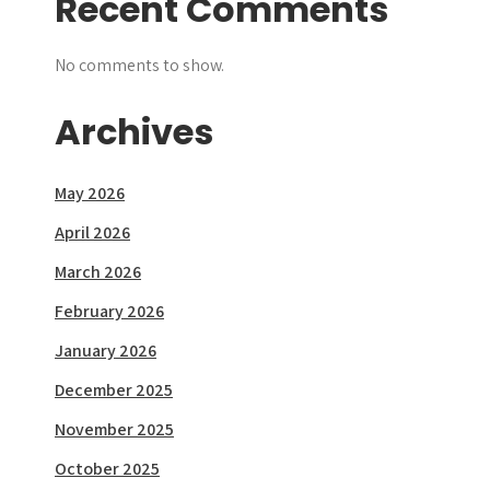
Recent Comments
No comments to show.
Archives
May 2026
April 2026
March 2026
February 2026
January 2026
December 2025
November 2025
October 2025