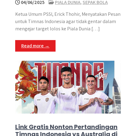
04/06/2025
PIALA DUNIA
,
SEPAK BOLA
Ketua Umum PSSI, Erick Thohir, Menyatakan Pesan
untuk Timnas Indonesia agar tidak gentar dalam
mengejar target lolos ke Piala Dunia […]
Read more →
Link Gratis Nonton Pertandingan
Timnas Indonesia vs Australia di