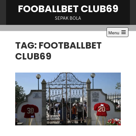
Skip
FOOBALLBET CLUB69
to
content
SEPAK BOLA
Menu
Open
TAG:
FOOTBALLBET
the
main
menu
CLUB69