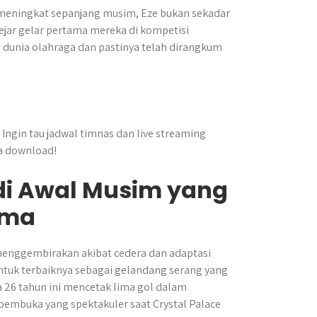
 meningkat sepanjang musim, Eze bukan sekadar
ejar gelar pertama mereka di kompetisi
ri dunia olahraga dan pastinya telah dirangkum
Ingin tau jadwal timnas dan live streaming
a download!
 di Awal Musim yang
rma
enggembirakan akibat cedera dan adaptasi
ntuk terbaiknya sebagai gelandang serang yang
 26 tahun ini mencetak lima gol dalam
pembuka yang spektakuler saat Crystal Palace