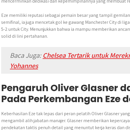
mencerminkan dedikasi dan kepemimpinannya yang membuat reka
Eze memiliki reputasi sebagai pemain besar yang tampil gemilang
semifinal, ia juga mencetak gol ke gawang Manchester City di li
5-2 untuk City. Menunjukkan bahwa ia mampu memberikan ancama
solid di lini pertahanan.
Baca Juga:
Chelsea Tertarik untuk Merek
Yohannes
Pengaruh Oliver Glasner
Pada Perkembangan Eze da
Keberhasilan Eze tak lepas dari peran pelatih Oliver Glasner yan
mengambil alih jabatan manajer. Glasner memberikan kepercaya
pendekatan taktis penuh detail yang menuntut kerja keras dan disi