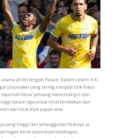
utama di lini tengah Palace. Dalam sistem 3-4-
agai playmaker yang sering menjadi titik fokus
m sejumlah besar peluang mencetak gol dan
inggi dalam liga untuk total tembakan dan
ain dari klub-klub papan atas.
a yang tinggi dan ketangguhan fisiknya. Ia
kan tugas berat selama pertandingan,