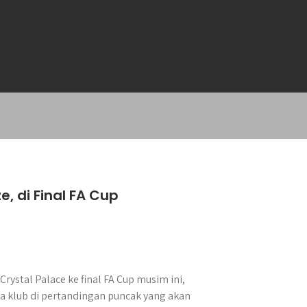
e, di Final FA Cup
ystal Palace ke final FA Cup musim ini,
ia klub di pertandingan puncak yang akan