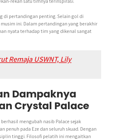
n-rekan satu timnya terinspirasi.
 di pertandingan penting. Selain gol di
ga musim ini. Dalam pertandingan yang berakhir
n nyata terhadap tim yang dikenal sangat
rut Remaja USWNT, Lily
 dan Dampaknya
n Crystal Palace
g berhasil mengubah nasib Palace sejak
an penuh pada Eze dan seluruh skuad. Dengan
plin tinggi. Filosofi pelatih ini mengaitkan