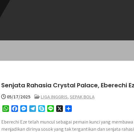
Senjata Rahasia Crystal Palace, Eberechi Ez
05/17/2025
LIGA INGGRIS
,
SEPAK BOLA
W
F
M
T
S
L
X
S
h
a
e
e
k
i
h
a
c
s
l
y
n
a
Eberechi Eze telah muncul sebagai pemain kunci yang membawa Cr
t
e
s
e
p
e
r
menjadikan dirinya sosok yang tak tergantikan dan senjata rahas