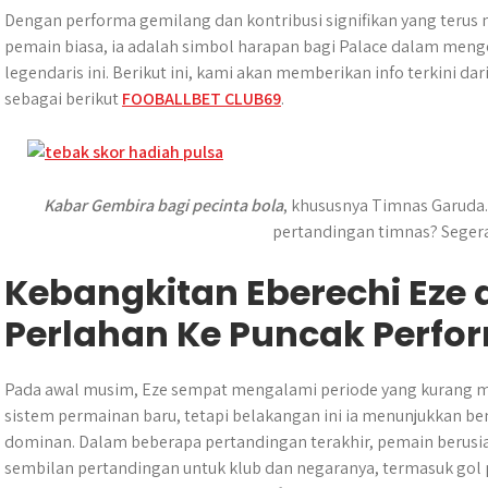
Dengan performa gemilang dan kontribusi signifikan yang terus
pemain biasa, ia adalah simbol harapan bagi Palace dalam meng
legendaris ini. Berikut ini, kami akan memberikan info terkini da
sebagai berikut
FOOBALLBET CLUB69
.
Kabar Gembira bagi pecinta bola
, khususnya Timnas Garuda. 
pertandingan timnas? Seger
Kebangkitan Eberechi Eze
Perlahan Ke Puncak Perfo
Pada awal musim, Eze sempat mengalami periode yang kurang m
sistem permainan baru, tetapi belakangan ini ia menunjukkan be
dominan. Dalam beberapa pertandingan terakhir, pemain berusia
sembilan pertandingan untuk klub dan negaranya, termasuk gol 