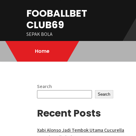
Skip
FOOBALLBET
to
content
CLUB69
SEPAK BOLA
Home
Search
Search
Recent Posts
Xabi Alonso Jadi Tembok Utama Cucurella