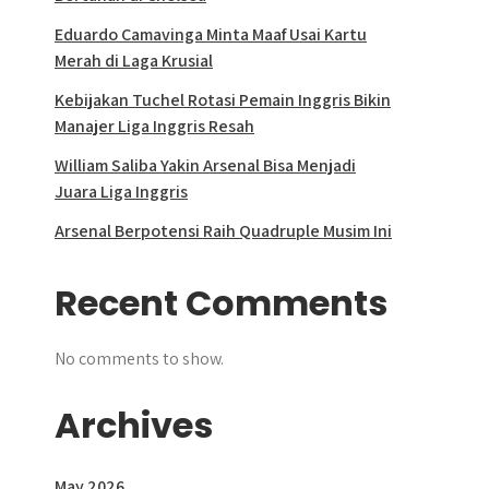
Eduardo Camavinga Minta Maaf Usai Kartu
Merah di Laga Krusial
Kebijakan Tuchel Rotasi Pemain Inggris Bikin
Manajer Liga Inggris Resah
William Saliba Yakin Arsenal Bisa Menjadi
Juara Liga Inggris
Arsenal Berpotensi Raih Quadruple Musim Ini
Recent Comments
No comments to show.
Archives
May 2026