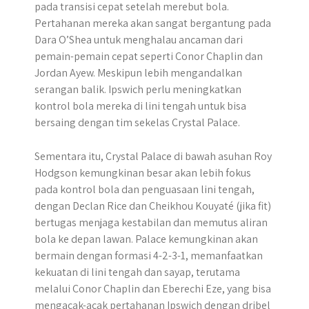
pada transisi cepat setelah merebut bola.
Pertahanan mereka akan sangat bergantung pada
Dara O’Shea untuk menghalau ancaman dari
pemain-pemain cepat seperti Conor Chaplin dan
Jordan Ayew. Meskipun lebih mengandalkan
serangan balik. Ipswich perlu meningkatkan
kontrol bola mereka di lini tengah untuk bisa
bersaing dengan tim sekelas Crystal Palace.
Sementara itu, Crystal Palace di bawah asuhan Roy
Hodgson kemungkinan besar akan lebih fokus
pada kontrol bola dan penguasaan lini tengah,
dengan Declan Rice dan Cheikhou Kouyaté (jika fit)
bertugas menjaga kestabilan dan memutus aliran
bola ke depan lawan. Palace kemungkinan akan
bermain dengan formasi 4-2-3-1, memanfaatkan
kekuatan di lini tengah dan sayap, terutama
melalui Conor Chaplin dan Eberechi Eze, yang bisa
mengacak-acak pertahanan Ipswich dengan dribel