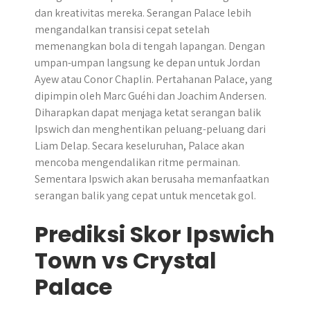
dan kreativitas mereka. Serangan Palace lebih
mengandalkan transisi cepat setelah
memenangkan bola di tengah lapangan. Dengan
umpan-umpan langsung ke depan untuk Jordan
Ayew atau Conor Chaplin. Pertahanan Palace, yang
dipimpin oleh Marc Guéhi dan Joachim Andersen.
Diharapkan dapat menjaga ketat serangan balik
Ipswich dan menghentikan peluang-peluang dari
Liam Delap. Secara keseluruhan, Palace akan
mencoba mengendalikan ritme permainan.
Sementara Ipswich akan berusaha memanfaatkan
serangan balik yang cepat untuk mencetak gol.
Prediksi Skor Ipswich
Town vs Crystal
Palace