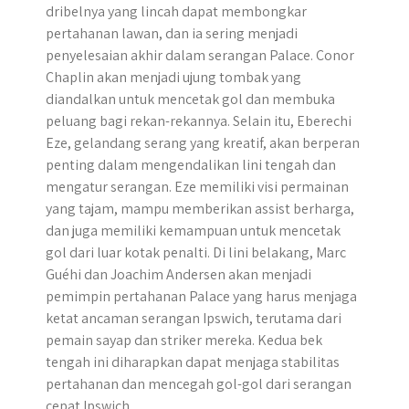
dribelnya yang lincah dapat membongkar
pertahanan lawan, dan ia sering menjadi
penyelesaian akhir dalam serangan Palace. Conor
Chaplin akan menjadi ujung tombak yang
diandalkan untuk mencetak gol dan membuka
peluang bagi rekan-rekannya. Selain itu, Eberechi
Eze, gelandang serang yang kreatif, akan berperan
penting dalam mengendalikan lini tengah dan
mengatur serangan. Eze memiliki visi permainan
yang tajam, mampu memberikan assist berharga,
dan juga memiliki kemampuan untuk mencetak
gol dari luar kotak penalti. Di lini belakang, Marc
Guéhi dan Joachim Andersen akan menjadi
pemimpin pertahanan Palace yang harus menjaga
ketat ancaman serangan Ipswich, terutama dari
pemain sayap dan striker mereka. Kedua bek
tengah ini diharapkan dapat menjaga stabilitas
pertahanan dan mencegah gol-gol dari serangan
cepat Ipswich.