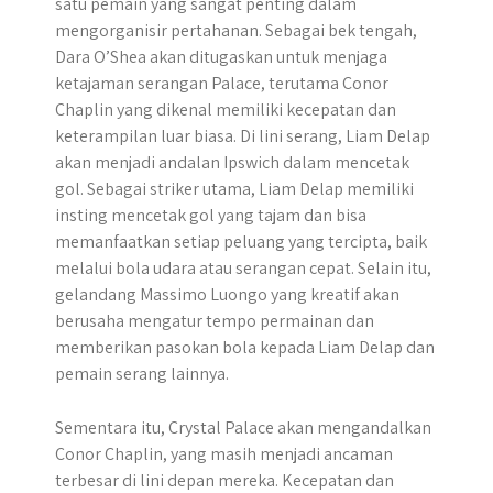
satu pemain yang sangat penting dalam
mengorganisir pertahanan. Sebagai bek tengah,
Dara O’Shea akan ditugaskan untuk menjaga
ketajaman serangan Palace, terutama Conor
Chaplin yang dikenal memiliki kecepatan dan
keterampilan luar biasa. Di lini serang, Liam Delap
akan menjadi andalan Ipswich dalam mencetak
gol. Sebagai striker utama, Liam Delap memiliki
insting mencetak gol yang tajam dan bisa
memanfaatkan setiap peluang yang tercipta, baik
melalui bola udara atau serangan cepat. Selain itu,
gelandang Massimo Luongo yang kreatif akan
berusaha mengatur tempo permainan dan
memberikan pasokan bola kepada Liam Delap dan
pemain serang lainnya.
Sementara itu, Crystal Palace akan mengandalkan
Conor Chaplin, yang masih menjadi ancaman
terbesar di lini depan mereka. Kecepatan dan