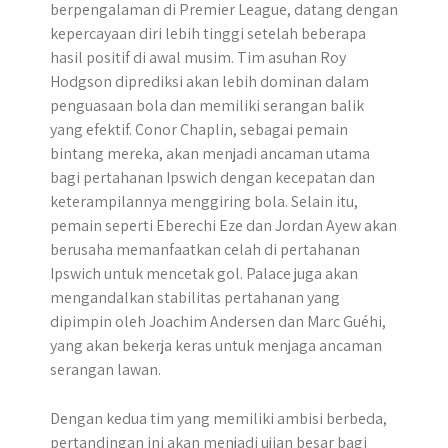
berpengalaman di Premier League, datang dengan
kepercayaan diri lebih tinggi setelah beberapa
hasil positif di awal musim. Tim asuhan Roy
Hodgson diprediksi akan lebih dominan dalam
penguasaan bola dan memiliki serangan balik
yang efektif. Conor Chaplin, sebagai pemain
bintang mereka, akan menjadi ancaman utama
bagi pertahanan Ipswich dengan kecepatan dan
keterampilannya menggiring bola. Selain itu,
pemain seperti Eberechi Eze dan Jordan Ayew akan
berusaha memanfaatkan celah di pertahanan
Ipswich untuk mencetak gol. Palace juga akan
mengandalkan stabilitas pertahanan yang
dipimpin oleh Joachim Andersen dan Marc Guéhi,
yang akan bekerja keras untuk menjaga ancaman
serangan lawan.
Dengan kedua tim yang memiliki ambisi berbeda,
pertandingan ini akan menjadi ujian besar bagi