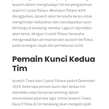
Ipswich dalam menghadapi tim berpengalaman
seperti Crystal Palace. Meskipun Palace lebih
diunggulkan, Ipswich akan berusaha keras untuk
menghindari kekalahan dan mendapatkan poin
berharga di kandang mereka. Laga ini diprediksi
akan ketat, dengan Crystal Palace berusaha
mengendalikan permainan dan Ipswich berfokus
pada serangan cepat dan pertahanan solid.
Pemain Kunci Kedua
Tim
Ipswich Town dan Crystal Palace pada 4 Desember
2024, beberapa pemain kunci dari kedua tim
diprediksi akan berperan penting dalam
menentukan jalannya laga. Untuk Ipswich Town,
Dara O’Shea di lini belakang akan menjadi salah