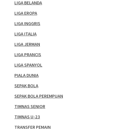
LIGA BELANDA
LIGA EROPA
LIGA INGGRIS
LIGA ITALIA
LIGA JERMAN
LIGA PRANCIS
LIGA SPANYOL
PIALA DUNIA
SEPAK BOLA
SEPAK BOLA PEREMPUAN
TIMNAS SENIOR
TIMNAS U-23
TRANSFER PEMAIN