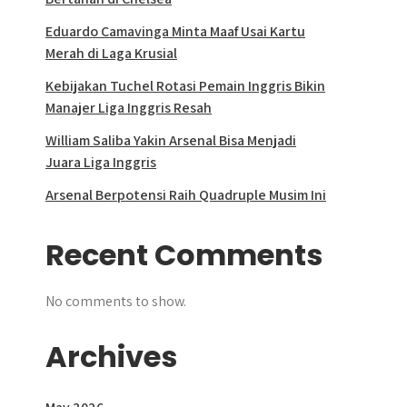
Eduardo Camavinga Minta Maaf Usai Kartu
Merah di Laga Krusial
Kebijakan Tuchel Rotasi Pemain Inggris Bikin
Manajer Liga Inggris Resah
William Saliba Yakin Arsenal Bisa Menjadi
Juara Liga Inggris
Arsenal Berpotensi Raih Quadruple Musim Ini
Recent Comments
No comments to show.
Archives