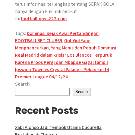
terus informasi terlengkap tentang SEPAK BOLA
hanya dengan klik link berikut
ini
footballnews222.com
.
Tags:
Dominasi Sejak Awal Pertandingan
,
FOOTBALLBET CLUB69
,
Gol-Gol Yang
Menghancurkan
,
Yang Manis dan Penuh Dominasi
Post
Real Madrid dalam krisis? Los Blancos Terpuruk
Karena Kroos Pergi dan Mbappe Gagal tampil
navigation
Ipswich Town vs Crystal Palace – Pekan ke-14
Premier League 04/12/24
Search
Search
Recent Posts
Xabi Alonso Jadi Tembok Utama Cucurella
Bertahan di Chelsea