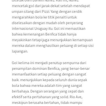
dicetak oleh Darwin Núñez. Kali ini, Núñez
mencetak gol dari jarak dekat setelah mendapat
umpan silang dari Pizzi. Yang dengan cerdik
mengarahkan bola ke titik penalti untuk
diselesaikan dengan mudah oleh penyerang
internasional Uruguay itu. Gol ini memastikan
bahwa kemenangan Benfica tidak hanya
meyakinkan tetapi juga menunjukkan kemampuan
mereka dalam menghasilkan peluang di setiap sisi
lapangan.
Gol kelima ini menjadi penutup sempurna dari
penampilan dominan Benfica, yang benar-benar
memanfaatkan setiap peluang dengan sangat
baik. menunjukkan kepada seluruh dunia sepak
bola bahwa mereka adalah tim yang sangat
berbahaya. Dengan serangan yang cepat dan
efektif serta pertahanan yang solid. Rio Ave,
meskipun berusaha bertahan, tidak mampu