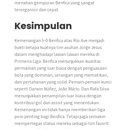
menahan gempuran Benfica yang sangat
terorganisir dan cepat.
Kesimpulan
Kemenangan 5-0 Benfica atas Rio Ave menjadi
bukti betapa kuatnya tim asuhan Jorge Jesus
dalam menghadapi lawan-lawan mereka di
Primeira Liga. Benfica menunjukkan kualitas
permainan yang luar biasa dengan penguasaan
bola yang dominan, serangan yang mematikan,
dan pertahanan yang solid. Pemain-pemain kunci
seperti Darwin Núñez, João Mário. Dan Rafa Silva
menunjukkan penampilan luar biasa dengan
kontribusi gol dan assist yang menentukan.
Kemenangan ini tidak hanya memberikan tiga
poin penting bagi Benfica. Tetapi juga semakin
mempertegas status mereka sebagai tim favorit