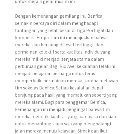
untuk meraih gelar musim ini.
Dengan kemenangan gemilang ini, Benfica
semakin percaya diri dalam menghadapi
tantangan yang lebih besar di Liga Portugal dan
kompetisi Eropa. Tim ini menunjukkan bahwa
mereka siap bersaing di level tertinggi, dan
permainan kolektif serta kualitas individu yang
mereka miliki menjadi senjata utama dalam
perburuan gelar. Bagi Rio Ave, kekalahan telak ini
menjadi pelajaran berharga untuk terus
memperbaiki permainan mereka, karena melawan
tim sekelas Benfica. Setiap kesalahan dapat
berujung pada hasil yang memalukan seperti yang
mereka alami. Bagi para penggemar Benfica,
kemenangan ini menjadi pengingat bahwa tim
mereka memiliki kualitas yang luar biasa dan siap
untuk menantang siapa saja yang menghalangi
jalan mereka menuju kejayaan. Simak dan ikuti