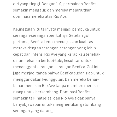
diri yang tinggi. Dengan 1-0, permainan Benfica
semakin mengalir, dan mereka melanjutkan
dominasi mereka atas Rio Ave.
Keunggulan itu ternyata menjadi pembuka untuk
serangan-serangan berikutnya. Setelah gol
pertama, Benfica terus menunjukkan kualitas
mereka dengan serangan-serangan yang lebih
cepat dan intens. Rio Ave yang kerap kali terjebak
dalam tekanan bertubi-tubi, kesulitan untuk
menanggapi serangan-serangan Benfica. Gol ini
juga menjadi tanda bahwa Benfica sudah siap untuk
menggandakan keunggulan. Dan mereka benar-
benar menekan Rio Ave tanpa memberi mereka
ruang untuk berkembang. Dominasi Benfica
semakin terlihat jelas, dan Rio Ave tidak punya
banyak jawaban untuk menghentikan gelombang
serangan yang datang.