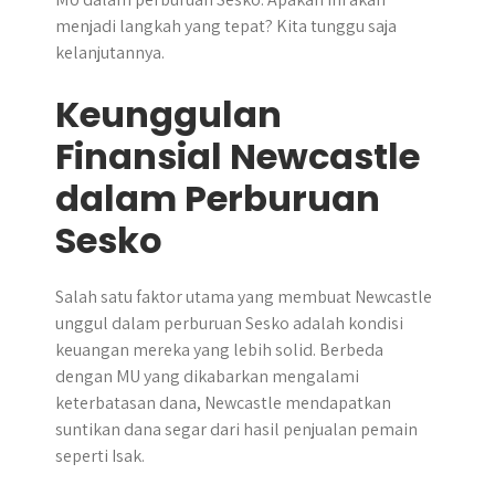
menjadi langkah yang tepat? Kita tunggu saja
kelanjutannya.
Keunggulan
Finansial Newcastle
dalam Perburuan
Sesko
Salah satu faktor utama yang membuat Newcastle
unggul dalam perburuan Sesko adalah kondisi
keuangan mereka yang lebih solid. Berbeda
dengan MU yang dikabarkan mengalami
keterbatasan dana, Newcastle mendapatkan
suntikan dana segar dari hasil penjualan pemain
seperti Isak.