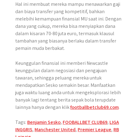
Hal ini membuat mereka mampu menawarkan gaji
dan biaya transfer yang kompetitif, bahkan
melebihi kemampuan finansial MU saat ini. Dengan
dana yang cukup, mereka bisa menyiapkan dana
dalam kisaran 70-80 juta euro, termasuk klausul
tambahan yang biasanya berlaku dalam transfer
pemain muda berbakat.
Keunggulan finansial ini memberi Newcastle
keunggulan dalam negosiasi dan pengajuan
tawaran, sehingga peluang mereka untuk
mendapatkan Sesko semakin besar. Manfaatkan
juga waktu luang anda untuk mengeksplorasi lebih
banyak lagi tentang berita sepak bola terupdate
lainnya hanya dengan klik
footballbetclub69.com
.
Tags:
Benjamin Sesko
,
FOOBALLBET CLUB69
,
LIGA
INGGRIS
,
Manchester United
,
Premier League
,
RB
Leipzig