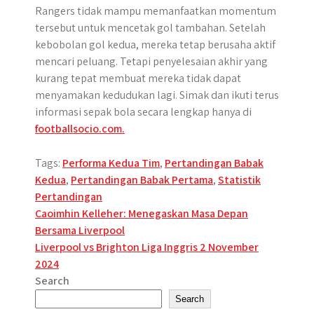
Rangers tidak mampu memanfaatkan momentum
tersebut untuk mencetak gol tambahan. Setelah
kebobolan gol kedua, mereka tetap berusaha aktif
mencari peluang. Tetapi penyelesaian akhir yang
kurang tepat membuat mereka tidak dapat
menyamakan kedudukan lagi. Simak dan ikuti terus
informasi sepak bola secara lengkap hanya di
footballsocio.com.
Tags:
Performa Kedua Tim
,
Pertandingan Babak
Kedua
,
Pertandingan Babak Pertama
,
Statistik
Pertandingan
Post
Caoimhin Kelleher: Menegaskan Masa Depan
Bersama Liverpool
navigation
Liverpool vs Brighton Liga Inggris 2 November
2024
Search
Search