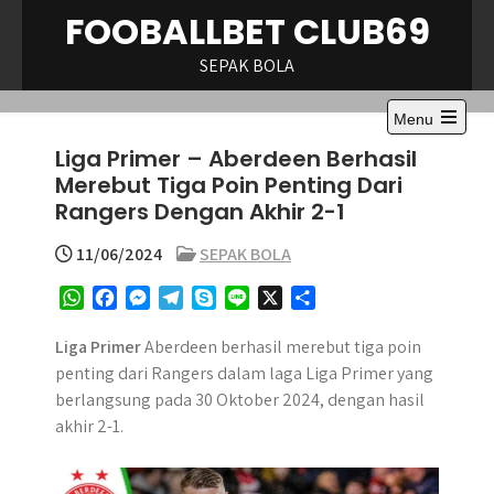
Skip
FOOBALLBET CLUB69
to
content
SEPAK BOLA
Menu
Open
Liga Primer – Aberdeen Berhasil
the
main
Merebut Tiga Poin Penting Dari
menu
Rangers Dengan Akhir 2-1
11/06/2024
SEPAK BOLA
W
F
M
T
S
L
X
S
h
a
e
e
k
i
h
a
c
s
l
y
n
a
Liga Primer
Aberdeen berhasil merebut tiga poin
t
e
s
e
p
e
r
penting dari Rangers dalam laga Liga Primer yang
s
b
e
g
e
e
berlangsung pada 30 Oktober 2024, dengan hasil
A
o
n
r
akhir 2-1.
p
o
g
a
p
k
e
m
r