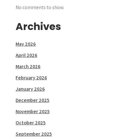
No comments to show.
Archives
May 2026
April 2026
March 2026
February 2026
January 2026
December 2025
November 2025
October 2025
September 2025