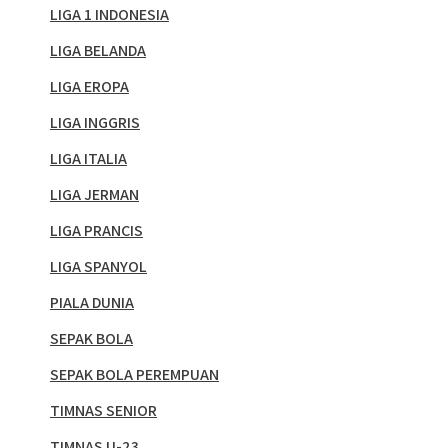
LIGA 1 INDONESIA
LIGA BELANDA
LIGA EROPA
LIGA INGGRIS
LIGA ITALIA
LIGA JERMAN
LIGA PRANCIS
LIGA SPANYOL
PIALA DUNIA
SEPAK BOLA
SEPAK BOLA PEREMPUAN
TIMNAS SENIOR
TIMNAS U-23