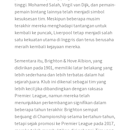
tinggi. Mohamed Salah, Virgil van Dijk, dan pemain-
pemain bintang lainnya telah menjadi simbol
kesuksesan tim. Meskipun beberapa musim
terakhir mereka menghadapi tantangan untuk
kembali ke puncak, Liverpool tetap menjadi salah
satu kekuatan utama di Inggris dan terus berusaha
meraih kembali kejayaan mereka.
Sementara itu, Brighton & Hove Albion, yang
didirikan pada 1901, memiliki latar belakang yang
lebih sederhana dan lebih terbatas dalam hal
sejarah juara. Klub ini dikenal sebagai tim yang
lebih kecil jika dibandingkan dengan raksasa
Premier. League, namun mereka telah
menunjukkan perkembangan signifikan dalam
beberapa tahun terakhir. Brighton sempat
berjuang di Championship selama bertahun-tahun,
tetapi sejak promosi ke Premier League pada 2017,