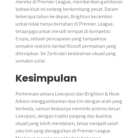
mereka di Premier League, memberikan gambaran
bahwa klub ini sedang berkembang pesat. Dalam
beberapa tahun ke depan, Brighton berambisi
untuk tidak hanya bertahan di Premier. League,
tetapi juga untuk meraih tempat di kompetisi.
Eropa, sebuah pencapaian yang tampaknya
semakin realistis berkat filosofi permainan yang
diterapkan. De Zerbi dan kedalaman skuad yang
semakin solid.
Kesimpulan
Pertemuan antara Liverpool dan Brighton & Hove.
Albion menggambarkan dua tim dengan arah yang
berbeda, namun keduanya memiliki potensi besar.
Liverpool, dengan tradisi panjang dan kualitas
skuad yang lebih mendalam, tetap menjadi salah
satu tim yang diunggulkan di Premier League.