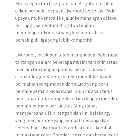
Masa depan tim Liverpool dan Brighton terlihat
cukup berbeda, dengan Liverpool berfokus. Pada
upaya untuk kembali ke jalur kemenangan di level
tertinggi, sementara Brighton tengah
membangun. Fondasi yang kuat untuk bisa
bersaing di liga yang lebih kompetitif.
Liverpool, meskipun telah menghadapi beberapa
tantangan dalam beberapa musim terakhir, tetap
menjadi tim dengan potensi besar. Di bawah
asuhan Jürgen Klopp, mereka memiliki filosofi
permainan yang mapan dan skuad yang berisi
pemain-pemain kelas dunia. Klub ini akan terus
berusaha untuk memperkuat tim dengan merekrut
pemain-pemain berkualitas. Yang dapat
memperbaharui lini tengah dan lini belakang,
yang menjadi area yang sempat menunjukkan
kelemahan. Liverpool berambisi untuk kembali
menantang gelar Premier League dan bersaing di