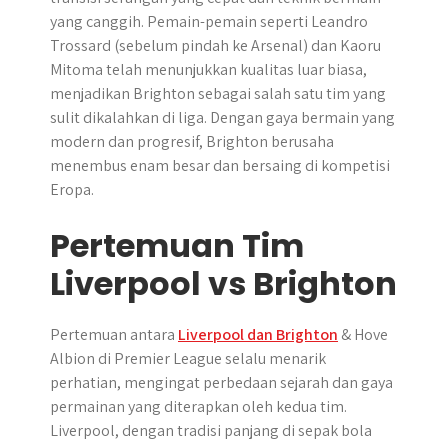
yang canggih. Pemain-pemain seperti Leandro
Trossard (sebelum pindah ke Arsenal) dan Kaoru
Mitoma telah menunjukkan kualitas luar biasa,
menjadikan Brighton sebagai salah satu tim yang
sulit dikalahkan di liga. Dengan gaya bermain yang
modern dan progresif, Brighton berusaha
menembus enam besar dan bersaing di kompetisi
Eropa.
Pertemuan Tim
Liverpool vs Brighton
Pertemuan antara
Liverpool dan Brighton
& Hove
Albion di Premier League selalu menarik
perhatian, mengingat perbedaan sejarah dan gaya
permainan yang diterapkan oleh kedua tim.
Liverpool, dengan tradisi panjang di sepak bola