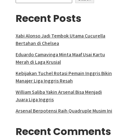
Recent Posts
Xabi Alonso Jadi Tembok Utama Cucurella
Bertahan di Chelsea
Eduardo Camavinga Minta Maaf Usai Kartu
Merah di Laga Krusial
Kebijakan Tuchel Rotasi Pemain Inggris Bikin
Manajer Liga Inggris Resah
William Saliba Yakin Arsenal Bisa Menjadi
Juara Liga Inggris
Arsenal Berpotensi Raih Quadruple Musim Ini
Recent Comments