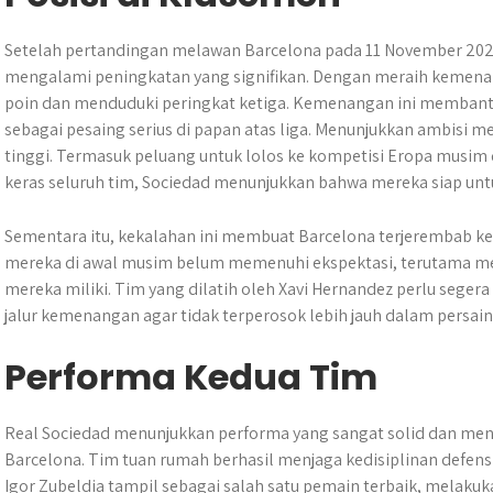
Setelah pertandingan melawan Barcelona pada 11 November 2024,
mengalami peningkatan yang signifikan. ​Dengan meraih kemena
poin dan menduduki peringkat ketiga.​ Kemenangan ini memban
sebagai pesaing serius di papan atas liga. Menunjukkan ambisi me
tinggi. Termasuk peluang untuk lolos ke kompetisi Eropa musi
keras seluruh tim, Sociedad menunjukkan bahwa mereka siap unt
Sementara itu, kekalahan ini membuat Barcelona terjerembab ke 
mereka di awal musim belum memenuhi ekspektasi, terutama men
mereka miliki. Tim yang dilatih oleh Xavi Hernandez perlu seg
jalur kemenangan agar tidak terperosok lebih jauh dalam persa
Performa Kedua Tim
Real Sociedad menunjukkan performa yang sangat solid dan m
Barcelona. Tim tuan rumah berhasil menjaga kedisiplinan defens
Igor Zubeldia tampil sebagai salah satu pemain terbaik, melakuk