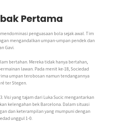
abak Pertama
mendominasi penguasaan bola sejak awal. Tim
dengan mengandalkan umpan-umpan pendek dan
n Gavi.
lam bertahan. Mereka tidak hanya bertahan,
 permainan lawan. Pada menit ke-18, Sociedad
erima umpan terobosan namun tendangannya
é ter Stegen.
. Visi yang tajam dari Luka Sucic mengantarkan
kan kelengahan bek Barcelona. Dalam situasi
angan dan keterampilan yang mumpuni dengan
dad unggul 1-0.