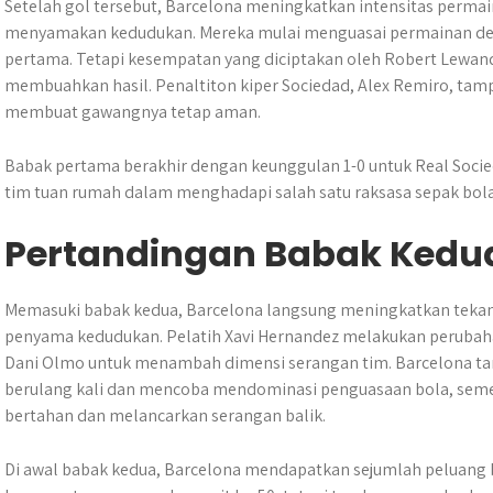
Setelah gol tersebut, Barcelona meningkatkan intensitas perm
menyamakan kedudukan. Mereka mulai menguasai permainan de
pertama. Tetapi kesempatan yang diciptakan oleh Robert Lewand
membuahkan hasil. Penaltiton kiper Sociedad, Alex Remiro, tam
membuat gawangnya tetap aman.
​Babak pertama berakhir dengan keunggulan 1-0 untuk Real Soc
tim tuan rumah dalam menghadapi salah satu raksasa sepak bola
Pertandingan Babak Kedu
Memasuki babak kedua, Barcelona langsung meningkatkan tekan
penyama kedudukan. Pelatih Xavi Hernandez melakukan perubah
Dani Olmo untuk menambah dimensi serangan tim. Barcelona tam
berulang kali dan mencoba mendominasi penguasaan bola, semen
bertahan dan melancarkan serangan balik.
Di awal babak kedua, Barcelona mendapatkan sejumlah peluang 