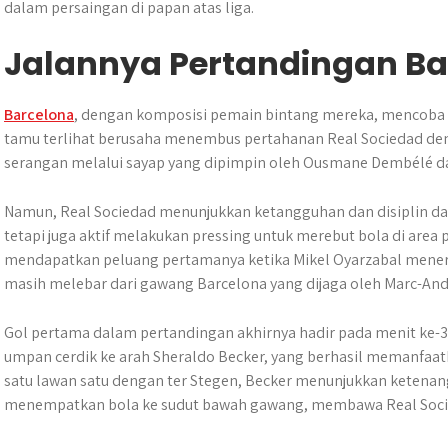
dalam persaingan di papan atas liga.
Jalannya Pertandingan B
Barcelona
, dengan komposisi pemain bintang mereka, mencoba 
tamu terlihat berusaha menembus pertahanan Real Sociedad 
serangan melalui sayap yang dipimpin oleh Ousmane Dembélé da
Namun, Real Sociedad menunjukkan ketangguhan dan disiplin da
tetapi juga aktif melakukan pressing untuk merebut bola di area
mendapatkan peluang pertamanya ketika Mikel Oyarzabal men
masih melebar dari gawang Barcelona yang dijaga oleh Marc-Andr
Gol pertama dalam pertandingan akhirnya hadir pada menit ke-33
umpan cerdik ke arah Sheraldo Becker, yang berhasil memanfaat
satu lawan satu dengan ter Stegen, Becker menunjukkan keten
menempatkan bola ke sudut bawah gawang, membawa Real Socie