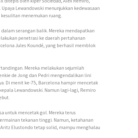
 ditepis oleh kiper Sociedad, Alex Remiro,
n. Upaya Lewandowski menunjukkan kedewasaan
a kesulitan menemukan ruang.
ya dalam serangan balik. Mereka mendapatkan
lakukan penetrasi ke daerah pertahanan
rcelona Jules Koundé, yang berhasil memblok
rtandingan. Mereka melakukan sejumlah
nkie de Jong dan Pedri mengendalikan lini
a. Di menit ke-75, Barcelona hampir mencetak
 kepala Lewandowski. Namun lagi-lagi, Remiro
ebut.
a untuk mencetak gol. Mereka terus
mainan tekanan tinggi. Namun, ketahanan
an Aritz Elustondo tetap solid, mampu menghalau