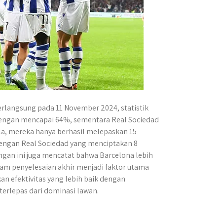
rlangsung pada 11 November 2024, statistik
engan mencapai 64%, sementara Real Sociedad
a, mereka hanya berhasil melepaskan 15
dengan Real Sociedad yang menciptakan 8
gan ini juga mencatat bahwa Barcelona lebih
am penyelesaian akhir menjadi faktor utama
n efektivitas yang lebih baik dengan
erlepas dari dominasi lawan.