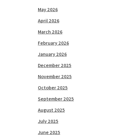
May 2026
April 2026
March 2026
February 2026
January 2026
December 2025
November 2025
October 2025
September 2025
August 2025
July 2025
June 2025