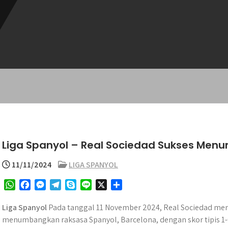
Liga Spanyol – Real Sociedad Sukses Men
11/11/2024
LIGA SPANYOL
W
F
M
T
S
L
X
S
h
a
e
e
k
i
h
a
c
s
l
y
n
a
Liga Spanyol
Pada tanggal 11 November 2024, Real Sociedad menc
t
e
s
e
p
e
r
menumbangkan raksasa Spanyol, Barcelona, dengan skor tipis 1