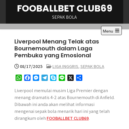
Skip
FOOBALLBET CLUB69
to
content
SEPAK BOLA
Menu
Open
Liverpool Menang Telak atas
the
main
Bournemouth dalam Laga
menu
Pembuka yang Emosional
08/17/2025
LIGA INGGRIS
,
SEPAK BOLA
W
F
M
T
S
L
X
S
h
a
e
e
k
i
h
a
c
s
l
y
n
a
Liverpool memulai musim Liga Premier dengan
t
e
s
e
p
e
r
menang dramatis 4-2 atas Bournemouth di Anfield.
s
b
e
g
e
e
Dibawah ini anda akan melihat informasi
A
o
n
r
mengenai sepak bola menarik hari ini yang telah
p
o
g
a
dirangkum oleh
FOOBALLBET CLUB69
.
p
k
e
m
r