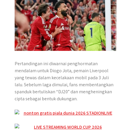
Pertandingan ini diwarnai penghormatan
mendalam untuk Diogo Jota, pemain Liverpool
yang tewas dalam kecelakaan mobil pada 3 Juli
lalu. Sebelum laga dimulai, fans membentangkan
spanduk bertuliskan “DJ20” dan mengheningkan
cipta sebagai bentuk dukungan.