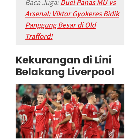
Baca Juga:
Duel Panas MU vs
Arsenal: Viktor Gyokeres Bidik
Panggung Besar di Old
Trafford!
Kekurangan di Lini
Belakang Liverpool