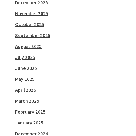
December 2025
November 2025
October 2025
September 2025
August 2025
July 2025
June 2025
May 2025
April 2025
March 2025
February 2025
January 2025
December 2024