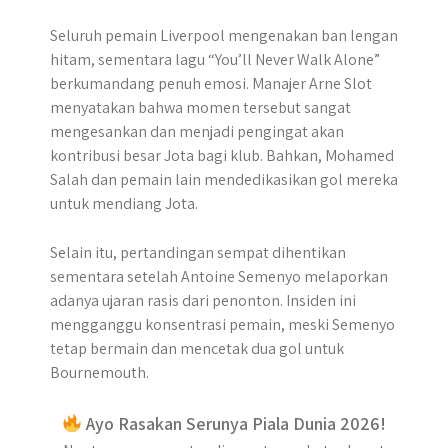
Seluruh pemain Liverpool mengenakan ban lengan
hitam, sementara lagu “You’ll Never Walk Alone”
berkumandang penuh emosi. Manajer Arne Slot
menyatakan bahwa momen tersebut sangat
mengesankan dan menjadi pengingat akan
kontribusi besar Jota bagi klub. Bahkan, Mohamed
Salah dan pemain lain mendedikasikan gol mereka
untuk mendiang Jota.
Selain itu, pertandingan sempat dihentikan
sementara setelah Antoine Semenyo melaporkan
adanya ujaran rasis dari penonton. Insiden ini
mengganggu konsentrasi pemain, meski Semenyo
tetap bermain dan mencetak dua gol untuk
Bournemouth.
Ayo Rasakan Serunya Piala Dunia 2026!