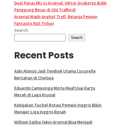
Post
Duel Panas MU vs Arsenal: Viktor Gyokeres Bidik
Panggung Besar di Old Trafford!
navigation
Arsenal Wajib Angkat Trofi, Belanja Pemain
Fantastis Rp5 Triliun
Search
Search
Recent Posts
Xabi Alonso Jadi Tembok Utama Cucurella
Bertahan di Chelsea
Eduardo Camavinga Minta Maaf Usai Kartu
Merah di Laga Krusial
Kebijakan Tuchel Rotasi Pemain Inggris Bikin
Manajer Liga Inggris Resah
William Saliba Yakin Arsenal Bisa Menjadi