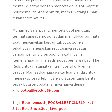
menerima pelecehan, namun ia membuktikan
mental kuatnya dengan mencetak dua gol. Kapten
Bournemouth, Adam Smith, memuji ketangguhan
rekan setimnya itu.
Mohamed Salah, yang mencetak gol penutup,
terlihat sangat emosional dan menitikkan air mata
saat menyanyikan lagu untuk Jota. Golnya
sekaligus menegaskan reputasinya sebagai
pemain penting Liverpool di awal musim.
Kemenangan ini menjadi modal berharga bagi The
Reds untuk melanjutkan tren positif di Premier
League. Manfaatkan juga waktu luang anda untuk
mengeksplorasi lebih banyak lagi tentang berita
sepak bola terupdate lainnya hanya dengan
klik
footballbetclub69.com
.
Tags:
Bournemouth
,
FOOBALLBET CLUB69
,
Ikuti
Situs Bola ShotsGoal
,
Liverpool