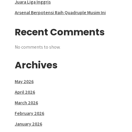
Juara Liga Inggris
Arsenal Berpotensi Raih Quadruple Musim Ini
Recent Comments
No comments to show.
Archives
May 2026
April 2026
March 2026
February 2026
January 2026