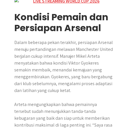
Kondisi Pemain dan
Persiapan Arsenal
Dalam beberapa pekan terakhir, persiapan Arsenal
menuju pertandingan melawan Manchester United
berjalan cukup intensif. Manajer Mikel Arteta
menyatakan bahwa kondisi Viktor Gyokeres
semakin membaik, menandai kemajuan yang
menggembirakan. Gyokeres, yang baru bergabung
dari klub sebelumnya, mengalami proses adaptasi
dan latihan yang cukup ketat.
Arteta mengungkapkan bahwa pemainnya
tersebut sudah menunjukkan tanda-tanda
kebugaran yang baik dan siap untuk memberikan
kontribusi maksimal di laga penting ini. “Saya rasa