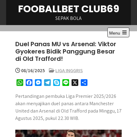
Skip
FOOBALLBET CLUB69
to
content
SEPAK BOLA
Menu
Open
Duel Panas MU vs Arsenal: Viktor
the
main
Gyokeres Bidik Panggung Besar
menu
di Old Trafford!
08/16/2025
LIGA INGGRIS
W
F
M
T
S
L
X
S
h
a
e
e
k
i
h
a
c
s
l
y
n
a
Pertandingan pembuka Liga Premier 2025/2026
t
e
s
e
p
e
r
akan menyajikan duel panas antara Manchester
s
b
e
g
e
e
United dan Arsenal di Old Trafford pada Minggu, 17
A
o
n
r
Agustus 2025, pukul 22.30 WIB.
p
o
g
a
p
k
e
m
r