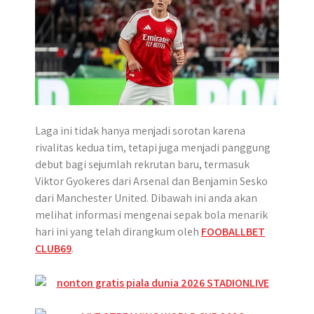
Laga ini tidak hanya menjadi sorotan karena
rivalitas kedua tim, tetapi juga menjadi panggung
debut bagi sejumlah rekrutan baru, termasuk
Viktor Gyokeres dari Arsenal dan Benjamin Sesko
dari Manchester United. Dibawah ini anda akan
melihat informasi mengenai sepak bola menarik
hari ini yang telah dirangkum oleh
FOOBALLBET
CLUB69
.