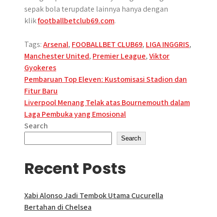
sepak bola terupdate lainnya hanya dengan
klik
footballbetclub69.com
.
Tags:
Arsenal
,
FOOBALLBET CLUB69
,
LIGA INGGRIS
,
Manchester United
,
Premier League
,
Viktor
Gyokeres
Post
Pembaruan Top Eleven: Kustomisasi Stadion dan
Fitur Baru
navigation
Liverpool Menang Telak atas Bournemouth dalam
Laga Pembuka yang Emosional
Search
Search
Recent Posts
Xabi Alonso Jadi Tembok Utama Cucurella
Bertahan di Chelsea