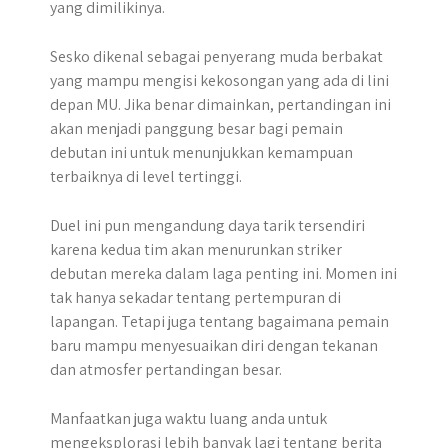
yang dimilikinya.
Sesko dikenal sebagai penyerang muda berbakat
yang mampu mengisi kekosongan yang ada di lini
depan MU. Jika benar dimainkan, pertandingan ini
akan menjadi panggung besar bagi pemain
debutan ini untuk menunjukkan kemampuan
terbaiknya di level tertinggi.
Duel ini pun mengandung daya tarik tersendiri
karena kedua tim akan menurunkan striker
debutan mereka dalam laga penting ini. Momen ini
tak hanya sekadar tentang pertempuran di
lapangan. Tetapi juga tentang bagaimana pemain
baru mampu menyesuaikan diri dengan tekanan
dan atmosfer pertandingan besar.
Manfaatkan juga waktu luang anda untuk
mengeksplorasi lebih banyak lagi tentang berita