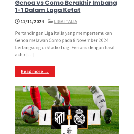
Genoa vs Como Berakhir Imbang
1-1 Dalam Laga Ketat
11/11/2024
LIGA ITALIA
​Pertandingan Liga Italia yang mempertemukan
Genoa melawan Como pada 8 November 2024
berlangsung di Stadio Luigi Ferraris dengan hasil
akhir […]
Read more →