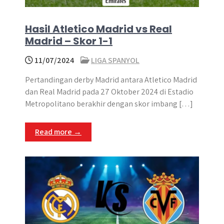
Hasil Atletico Madrid vs Real
Madrid – Skor 1-1
11/07/2024
LIGA SPANYOL
Pertandingan derby Madrid antara Atletico Madrid
dan Real Madrid pada 27 Oktober 2024 di Estadio
Metropolitano berakhir dengan skor imbang […]
Read more →