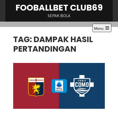
Skip
FOOBALLBET CLUB69
to
content
SEPAK BOLA
Menu
Open
TAG:
DAMPAK HASIL
the
main
menu
PERTANDINGAN