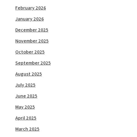
February 2026
January 2026
December 2025
November 2025
October 2025
September 2025
August 2025
July 2025
June 2025
May 2025
April 2025
March 2025