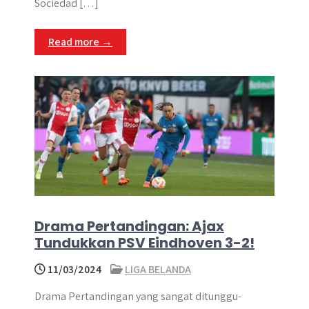
Sociedad […]
Read more →
Drama Pertandingan: Ajax
Tundukkan PSV Eindhoven 3-2!
11/03/2024
LIGA BELANDA
Drama ​Pertandingan yang sangat ditunggu-