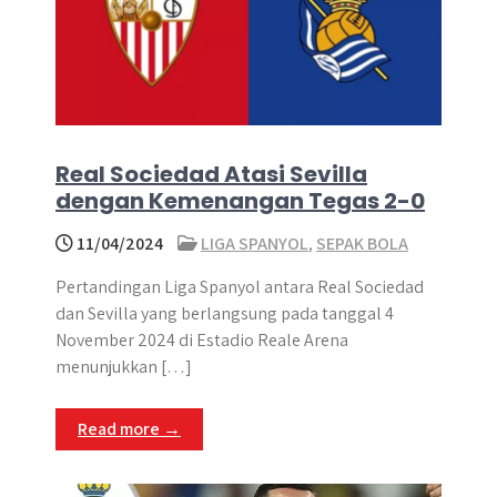
Real Sociedad Atasi Sevilla
dengan Kemenangan Tegas 2-0
11/04/2024
LIGA SPANYOL
,
SEPAK BOLA
​Pertandingan Liga Spanyol antara Real Sociedad
dan Sevilla yang berlangsung pada tanggal 4
November 2024 di Estadio Reale Arena
menunjukkan […]
Read more →