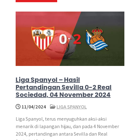
Liga Spanyol – Hasil
Pertandingan Sevilla 0-2 Real
Sociedad, 04 November 2024
11/04/2024
LIGA SPANYOL
Liga Spanyol, terus menyuguhkan aksi-aksi
menarik di lapangan hijau, dan pada 4 November
2024, pertandingan antara Sevilla dan Real