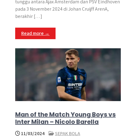
tunggu antara Ajax Amsterdam dan PSV Eindhoven
pada 3 November 2024 di Johan Cruijff ArenA,
berakhir […]
Read more →
Man of the Match Young Boys vs
Inter Milan – Nicolo Barella
11/03/2024
SEPAK BOLA