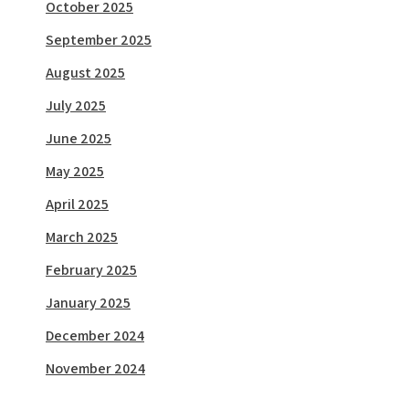
October 2025
September 2025
August 2025
July 2025
June 2025
May 2025
April 2025
March 2025
February 2025
January 2025
December 2024
November 2024