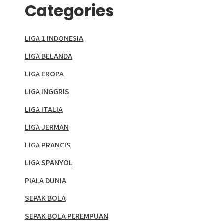
Categories
LIGA 1 INDONESIA
LIGA BELANDA
LIGA EROPA
LIGA INGGRIS
LIGA ITALIA
LIGA JERMAN
LIGA PRANCIS
LIGA SPANYOL
PIALA DUNIA
SEPAK BOLA
SEPAK BOLA PEREMPUAN