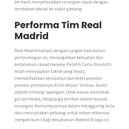
berhasil menyelesaikan serangan cepat dengan
tembakan akurat ke sudut gawang.
Performa Tim Real
Madrid
Real Madrid tampil dengan sangat baik dalam
pertandingan ini, menunjukkan kekuatan dan
kedalaman skuad mereka. Pelatih Carlo Ancelotti
telah menyiapkan taktik yang tepat,
memanfaatkan kecepatan dan keterampilan
pemain-pemainnya di lini depan. Vinícius Júnior
adalah bintang lapangan, tidak hanya mencetak
gol pembuka, tetapi juga terlibat dalam banyak
serangan. Kemampuannya dalam menggiring bola
dan menciptakan peluang untuk rekan-rekannya
menjadi kunci bagi kesuksesan Madrid di laga ini.