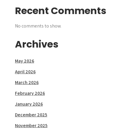
Recent Comments
No comments to show.
Archives
May 2026
April 2026
March 2026
February 2026
January 2026
December 2025
November 2025