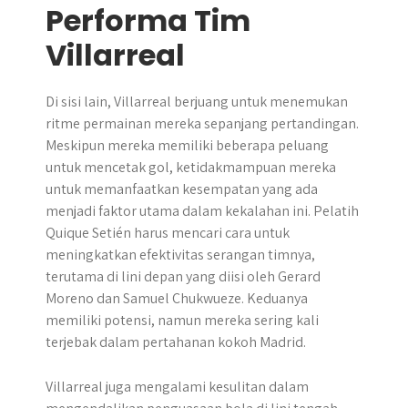
Performa Tim
Villarreal
Di sisi lain, Villarreal berjuang untuk menemukan
ritme permainan mereka sepanjang pertandingan.
Meskipun mereka memiliki beberapa peluang
untuk mencetak gol, ketidakmampuan mereka
untuk memanfaatkan kesempatan yang ada
menjadi faktor utama dalam kekalahan ini. Pelatih
Quique Setién harus mencari cara untuk
meningkatkan efektivitas serangan timnya,
terutama di lini depan yang diisi oleh Gerard
Moreno dan Samuel Chukwueze. Keduanya
memiliki potensi, namun mereka sering kali
terjebak dalam pertahanan kokoh Madrid.
Villarreal juga mengalami kesulitan dalam