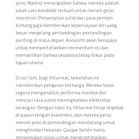
poin, Madrid menunjukkan bahwa mereka adalah
salah satu kandidat terkuat untuk meraih gelar
musim ini. Penampilan solid dari para pemain
bintang juga memberikan kepercayaan diri yang
besar menjelang pertandingan-pertandingan
penting di masa depan. Ancelotti akan berupaya
untuk mempertahankan momentum ini dan
memastikan bahwa skuadnya tetap fokus pada
tujuan utama.
Di sisi lain, bagi Villarreal, kekalahan ini
memberikan pelajaran berharga. Mereka harus
segera menganalisis performa mereka dan
mencari cara untuk meningkatkan efektivitas
serangan. Dengan hasil ini, Villarreal tetap terjebak
di papan tengah klasemen, dan mereka perlu
meraih poin di pertandingan mendatang untuk
menghindari tekanan. Quique Setién harus
menemukan solusi untuk mengoptimalkan