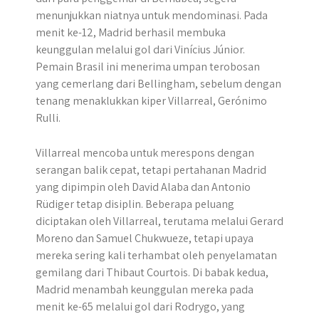
menunjukkan niatnya untuk mendominasi. Pada
menit ke-12, Madrid berhasil membuka
keunggulan melalui gol dari Vinícius Júnior.
Pemain Brasil ini menerima umpan terobosan
yang cemerlang dari Bellingham, sebelum dengan
tenang menaklukkan kiper Villarreal, Gerónimo
Rulli.
Villarreal mencoba untuk merespons dengan
serangan balik cepat, tetapi pertahanan Madrid
yang dipimpin oleh David Alaba dan Antonio
Rüdiger tetap disiplin. Beberapa peluang
diciptakan oleh Villarreal, terutama melalui Gerard
Moreno dan Samuel Chukwueze, tetapi upaya
mereka sering kali terhambat oleh penyelamatan
gemilang dari Thibaut Courtois. Di babak kedua,
Madrid menambah keunggulan mereka pada
menit ke-65 melalui gol dari Rodrygo, yang