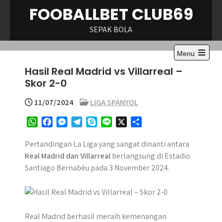
Skip
FOOBALLBET CLUB69
to
content
SEPAK BOLA
Menu
Hasil Real Madrid vs Villarreal –
Skor 2-0
11/07/2024
LIGA SPANYOL
W
F
M
T
S
L
X
S
h
a
e
e
k
i
h
a
c
s
l
y
n
a
Pertandingan La Liga yang sangat dinanti antara
t
e
s
e
p
e
r
Real Madrid dan Villarreal
berlangsung di Estadio
s
b
e
g
e
e
Santiago Bernabéu pada 3 November 2024.
A
o
n
r
p
o
g
a
p
k
e
m
r
R
eal Madrid berhasil meraih kemenangan