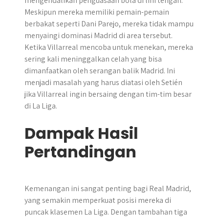
mengendalikan penguasaan bola di lini tengah.
Meskipun mereka memiliki pemain-pemain
berbakat seperti Dani Parejo, mereka tidak mampu
menyaingi dominasi Madrid di area tersebut.
Ketika Villarreal mencoba untuk menekan, mereka
sering kali meninggalkan celah yang bisa
dimanfaatkan oleh serangan balik Madrid. Ini
menjadi masalah yang harus diatasi oleh Setién
jika Villarreal ingin bersaing dengan tim-tim besar
di La Liga.
Dampak Hasil
Pertandingan
Kemenangan ini sangat penting bagi Real Madrid,
yang semakin memperkuat posisi mereka di
puncak klasemen La Liga. Dengan tambahan tiga