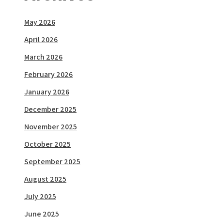
May 2026
April 2026
March 2026
February 2026
January 2026
December 2025
November 2025
October 2025
September 2025
August 2025
July 2025
June 2025