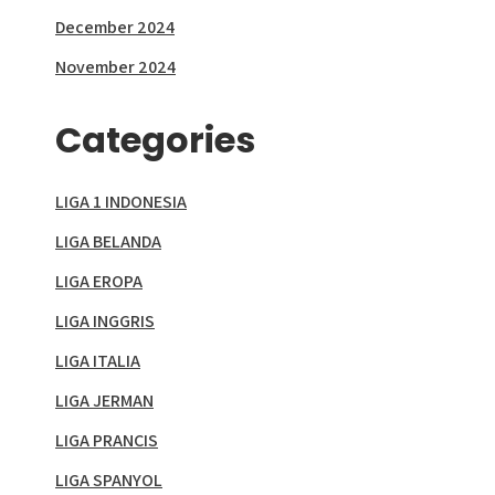
December 2024
November 2024
Categories
LIGA 1 INDONESIA
LIGA BELANDA
LIGA EROPA
LIGA INGGRIS
LIGA ITALIA
LIGA JERMAN
LIGA PRANCIS
LIGA SPANYOL