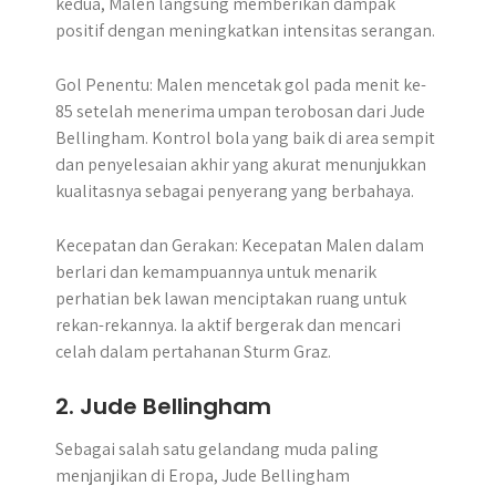
kedua, Malen langsung memberikan dampak
positif dengan meningkatkan intensitas serangan.
Gol Penentu: Malen mencetak gol pada menit ke-
85 setelah menerima umpan terobosan dari Jude
Bellingham. Kontrol bola yang baik di area sempit
dan penyelesaian akhir yang akurat menunjukkan
kualitasnya sebagai penyerang yang berbahaya.
Kecepatan dan Gerakan: Kecepatan Malen dalam
berlari dan kemampuannya untuk menarik
perhatian bek lawan menciptakan ruang untuk
rekan-rekannya. Ia aktif bergerak dan mencari
celah dalam pertahanan Sturm Graz.
2. Jude Bellingham
Sebagai salah satu gelandang muda paling
menjanjikan di Eropa, Jude Bellingham