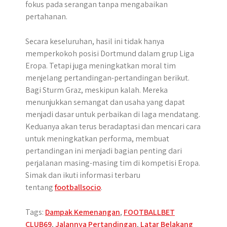
fokus pada serangan tanpa mengabaikan
pertahanan.
​Secara keseluruhan, hasil ini tidak hanya
memperkokoh posisi Dortmund dalam grup Liga
Eropa. Tetapi juga meningkatkan moral tim
menjelang pertandingan-pertandingan berikut.​
Bagi Sturm Graz, meskipun kalah. Mereka
menunjukkan semangat dan usaha yang dapat
menjadi dasar untuk perbaikan di laga mendatang.
Keduanya akan terus beradaptasi dan mencari cara
untuk meningkatkan performa, membuat
pertandingan ini menjadi bagian penting dari
perjalanan masing-masing tim di kompetisi Eropa.
Simak dan ikuti informasi terbaru
tentang
footballsocio
.
Tags:
Dampak Kemenangan
,
FOOTBALLBET
CLUB69
,
Jalannya Pertandingan
,
Latar Belakang