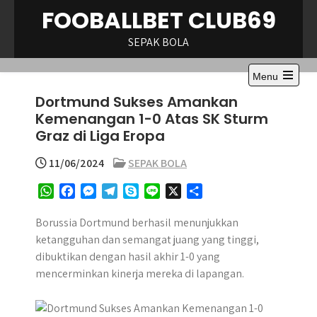
Skip
FOOBALLBET CLUB69
to
content
SEPAK BOLA
Menu
Open
Dortmund Sukses Amankan
the
main
Kemenangan 1-0 Atas SK Sturm
menu
Graz di Liga Eropa
11/06/2024
SEPAK BOLA
W
F
M
T
S
L
X
S
h
a
e
e
k
i
h
a
c
s
l
y
n
a
Borussia Dortmund berhasil menunjukkan
t
e
s
e
p
e
r
ketangguhan dan semangat juang yang tinggi,
s
b
e
g
e
e
dibuktikan dengan hasil akhir 1-0 yang
A
o
n
r
mencerminkan kinerja mereka di lapangan.
p
o
g
a
p
k
e
m
r