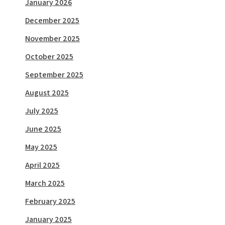
January 2026
December 2025
November 2025
October 2025
September 2025
August 2025
July 2025
June 2025
May 2025
April 2025
March 2025
February 2025
January 2025