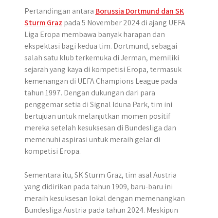
Pertandingan antara
Borussia Dortmund dan SK
Sturm Graz
pada 5 November 2024 di ajang UEFA
Liga Eropa membawa banyak harapan dan
ekspektasi bagi kedua tim. Dortmund, sebagai
salah satu klub terkemuka di Jerman, memiliki
sejarah yang kaya di kompetisi Eropa, termasuk
kemenangan di UEFA Champions League pada
tahun 1997. Dengan dukungan dari para
penggemar setia di Signal Iduna Park, tim ini
bertujuan untuk melanjutkan momen positif
mereka setelah kesuksesan di Bundesliga dan
memenuhi aspirasi untuk meraih gelar di
kompetisi Eropa.
Sementara itu, SK Sturm Graz, tim asal Austria
yang didirikan pada tahun 1909, baru-baru ini
meraih kesuksesan lokal dengan memenangkan
Bundesliga Austria pada tahun 2024. Meskipun