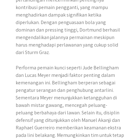
kontribusi pemain pengganti, yang mampu
menghadirkan dampak signifikan ketika
diperlukan. Dengan penguasaan bola yang
dominan dan pressing tinggi, Dortmund berhasil
mengendalikan jalannya permainan meskipun
harus menghadapi perlawanan yang cukup solid
dari Sturm Graz.
Performa pemain kunci seperti Jude Bellingham
dan Lucas Meyer menjadi faktor penting dalam
kemenangan ini. Bellingham berperan sebagai
pengatur serangan dan penghubung antarlini.
Sementara Meyer menunjukkan ketangguhan di
bawah mistar gawang, mencegah peluang-
peluang berbahaya dari lawan. Selain itu, disiplin
defensif yang ditunjukkan oleh Manuel Akanji dan
Raphael Guerreiro memberikan keamanan ekstra
pada lini belakang. Memungkinkan tim untuk tetap