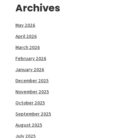
Archives
May 2026
April 2026
March 2026
February 2026
January 2026
December 2025
November 2025
October 2025
September 2025
August 2025
July 2025