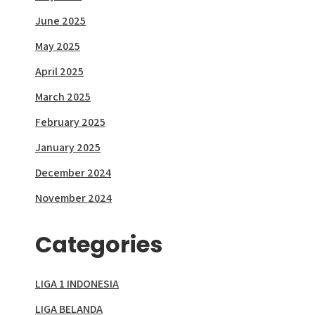
June 2025
May 2025
April 2025
March 2025
February 2025
January 2025
December 2024
November 2024
Categories
LIGA 1 INDONESIA
LIGA BELANDA