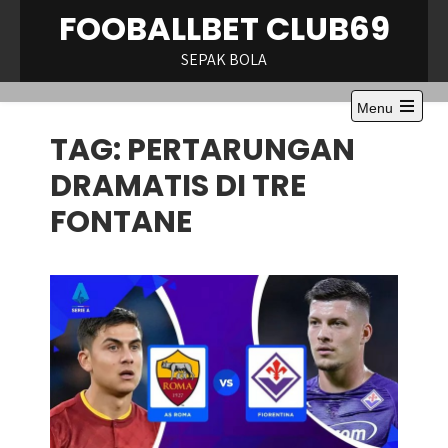
Skip
FOOBALLBET CLUB69
to
content
SEPAK BOLA
Menu
Open
TAG:
PERTARUNGAN
the
main
menu
DRAMATIS DI TRE
FONTANE