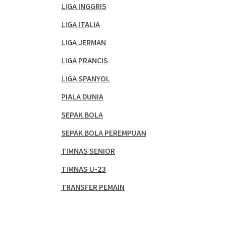
LIGA INGGRIS
LIGA ITALIA
LIGA JERMAN
LIGA PRANCIS
LIGA SPANYOL
PIALA DUNIA
SEPAK BOLA
SEPAK BOLA PEREMPUAN
TIMNAS SENIOR
TIMNAS U-23
TRANSFER PEMAIN