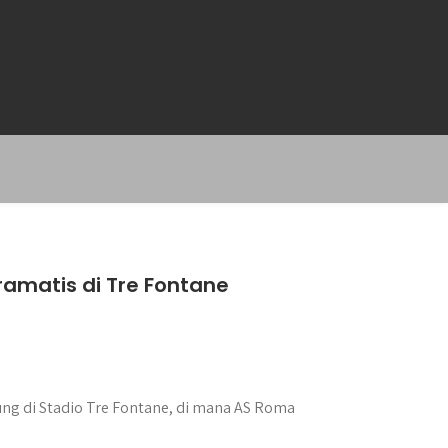
ramatis di Tre Fontane
ng di Stadio Tre Fontane, di mana AS Roma