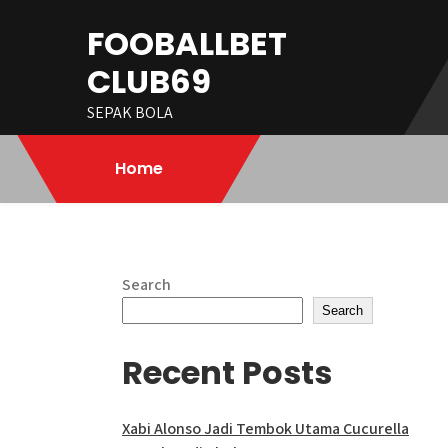
Skip
FOOBALLBET
to
content
CLUB69
SEPAK BOLA
Home
Search
Search
Recent Posts
Xabi Alonso Jadi Tembok Utama Cucurella