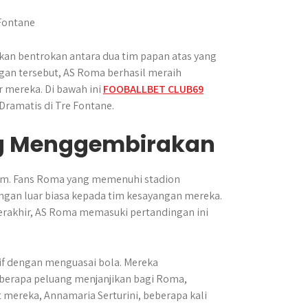
kan bentrokan antara dua tim papan atas yang
ngan tersebut, AS Roma berhasil meraih
 mereka.​ Di bawah ini
FOOBALLBET CLUB69
ramatis di Tre Fontane.
ng Menggembirakan
 tim. Fans Roma yang memenuhi stadion
an luar biasa kepada tim kesayangan mereka.
erakhir, AS Roma memasuki pertandingan ini
f dengan menguasai bola. Mereka
berapa peluang menjanjikan bagi Roma,
mereka, Annamaria Serturini, beberapa kali