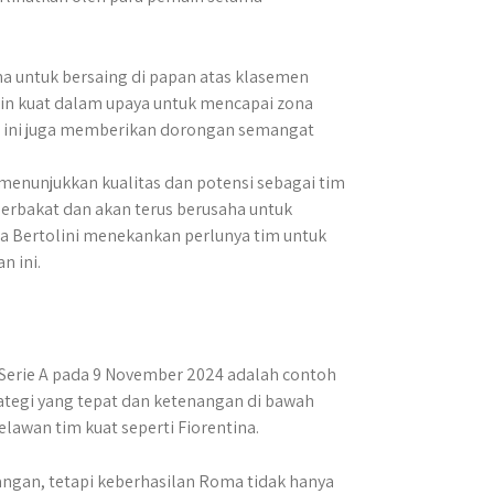
untuk bersaing di papan atas klasemen
akin kuat dalam upaya untuk mencapai zona
 ini juga memberikan dorongan semangat
 menunjukkan kualitas dan potensi sebagai tim
erbakat dan akan terus berusaha untuk
a Bertolini menekankan perlunya tim untuk
n ini.
 Serie A pada 9 November 2024 adalah contoh
ategi yang tepat dan ketenangan di bawah
wan tim kuat seperti Fiorentina.
ngan, tetapi keberhasilan Roma tidak hanya