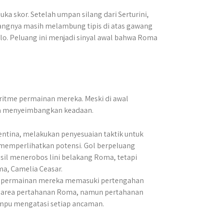
 skor. Setelah umpan silang dari Serturini,
yangnya masih melambung tipis di atas gawang
llo. Peluang ini menjadi sinyal awal bahwa Roma
 ritme permainan mereka. Meski di awal
aha menyeimbangkan keadaan.
rentina, melakukan penyesuaian taktik untuk
 memperlihatkan potensi. Gol berpeluang
asil menerobos lini belakang Roma, tetapi
a, Camelia Ceasar.
as permainan mereka memasuki pertengahan
e area pertahanan Roma, namun pertahanan
mpu mengatasi setiap ancaman.