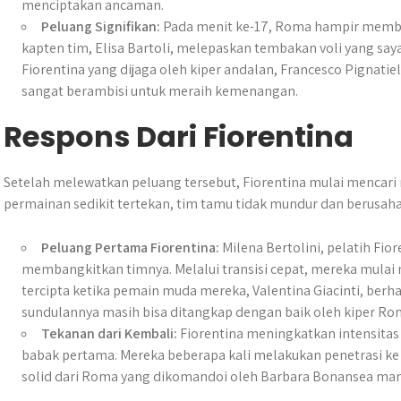
menciptakan ancaman.
Peluang Signifikan:
Pada menit ke-17, Roma hampir membuka
kapten tim, Elisa Bartoli, melepaskan tembakan voli yang sa
Fiorentina yang dijaga oleh kiper andalan, Francesco Pignatie
sangat berambisi untuk meraih kemenangan.
Respons Dari Fiorentina
Setelah melewatkan peluang tersebut, Fiorentina mulai mencari
permainan sedikit tertekan, tim tamu tidak mundur dan berus
Peluang Pertama Fiorentina:
Milena Bertolini, pelatih Fio
membangkitkan timnya. Melalui transisi cepat, mereka mulai
tercipta ketika pemain muda mereka, Valentina Giacinti, berh
sundulannya masih bisa ditangkap dengan baik oleh kiper Rom
Tekanan dari Kembali:
Fiorentina meningkatkan intensit
babak pertama. Mereka beberapa kali melakukan penetrasi k
solid dari Roma yang dikomandoi oleh Barbara Bonansea ma